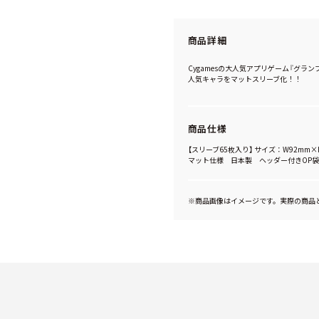
商品詳細
Cygamesの大人気アプリゲーム『グラン
人気キャラをマットスリーブ化！！
商品仕様
【スリーブ65枚入り】 サイズ：W92mm
マット仕様 日本製 ヘッダー付きOP袋
※商品画像はイメージです。実際の商品