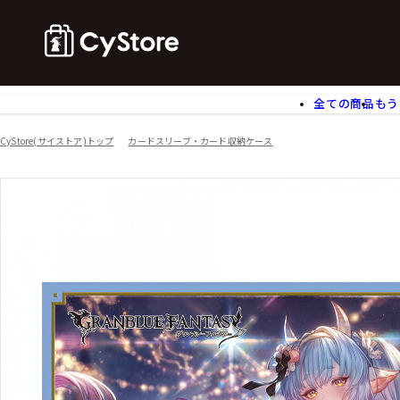
全ての商品
もう
ゲームソフト
B
CyStore(サイストア)トップ
カードスリーブ・カード収納ケース
アクリルスタンド
バ
ぬいぐるみ
ア
アームサポーター
ブ
モバイルグッズ
生
食玩
ア
文具
書
チケット