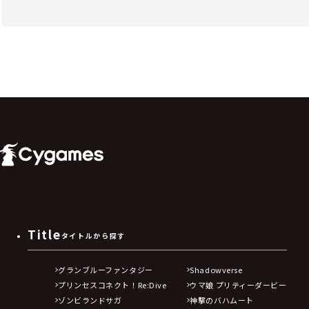
Title
タイトルから探す
グランブルーファンタジー
Shadowverse
プリンセスコネクト！Re:Dive
ウマ娘 プリティーダービー
ゾンビランドサガ
神撃のバハムート