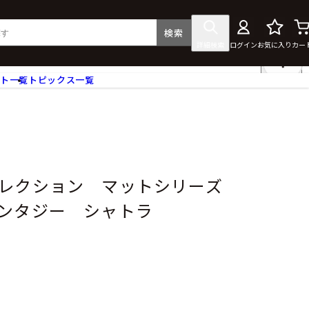
検索
詳細検索
ログイン
お気に入り
カー
ント一覧
トピックス一覧
フィギュア
クリアファイル
タペストリー・ポスター
ス
ラバーマット・マウスパッド
食器
コレクション マットシリーズ
アクセサリー
ンタジー シャトラ
その他グッズ