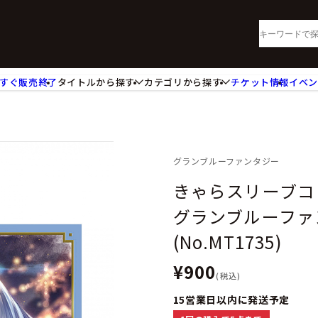
すぐ販売終了
タイトルから探す
カテゴリから探す
チケット情報
イベ
lu-ray・DVD
CD
ッジ
キーホルダー・ストラップ
ートボード
ステッカー・シール・カード
レードホルダー
カードスリーブ・カード収納ケー
グランブルーファンタジー
活雑貨
食品・飲料品
きゃらスリーブ
パレル衣類
アパレル小物
グランブルーファ
籍
コミック・小説
(No.MT1735)
¥900
(税込)
15営業日以内に発送予定