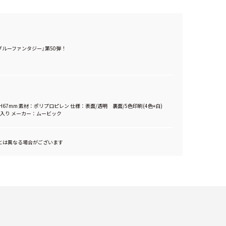
ブルーファンタジー』第50弾！
×H67mm 素材：ポリプロピレン 仕様：表面/透明 裏面/5色印刷(4色+白)
入り メーカー：ムービック
とは異なる場合がございます