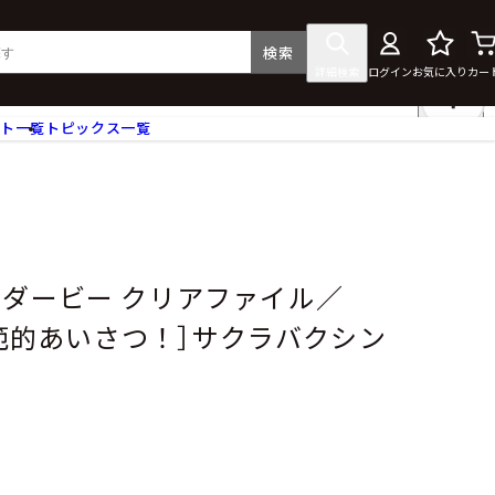
検索
詳細検索
ログイン
お気に入り
カー
ント一覧
トピックス一覧
フィギュア
クリアファイル
タペストリー・ポスター
ス
ラバーマット・マウスパッド
食器
ーダービー クリアファイル／
アクセサリー
！模範的あいさつ！］サクラバクシン
その他グッズ