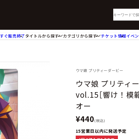
すぐ販売終了
タイトルから探す
カテゴリから探す
チケット情報
イベ
lu-ray・DVD
CD
ッジ
キーホルダー・ストラップ
ートボード
ステッカー・シール・カード
レードホルダー
カードスリーブ・カード収納ケー
ウマ娘 プリティーダービー
活雑貨
食品・飲料品
ウマ娘 プリティ
パレル衣類
アパレル小物
vol.15［響け
籍
コミック・小説
オー
¥440
(税込)
15営業日以内に発送予定