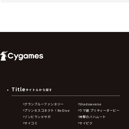
Title
タイトルから探す
グランブルーファンタジー
Shadowverse
プリンセスコネクト！Re:Dive
ウマ娘 プリティーダービー
ゾンビランドサガ
神撃のバハムート
サイコミ
サイピク