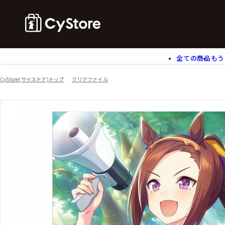
全ての商品
もう
ゲームソフト
B
CyStore(サイストア)トップ
クリアファイル
アクリルスタンド
バ
ぬいぐるみ
ア
アームサポーター
ブ
モバイルグッズ
生
食玩
ア
文具
書
チケット