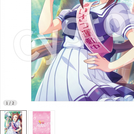
1
/
2