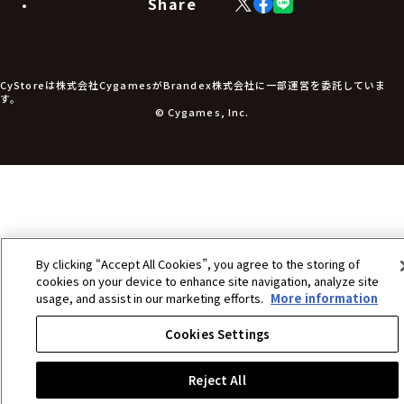
Share
X
Facebook
LINE
食品・飲料品
(Twitter)
食器
食玩
アパレル衣類
アパレル小物
CyStoreは株式会社CygamesがBrandex株式会社に一部運営を委託していま
アクセサリー
す。
文具
© Cygames, Inc.
書籍
コミック・小説
その他グッズ
チケット
By clicking “Accept All Cookies”, you agree to the storing of
cookies on your device to enhance site navigation, analyze site
usage, and assist in our marketing efforts.
More information
Cookies Settings
Reject All