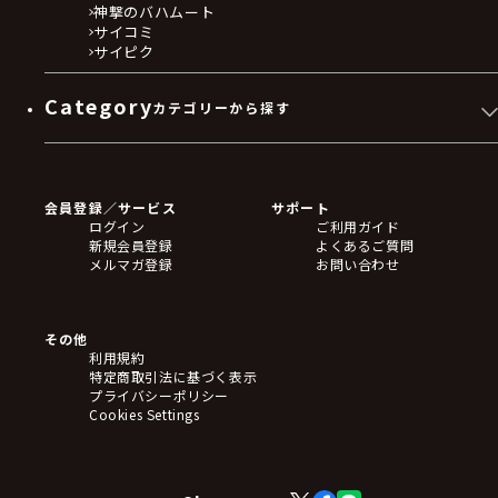
神撃のバハムート
サイコミ
サイピク
Category
カテゴリーから探す
ゲームソフト
Blu-ray・DVD
CD
会員登録／サービス
サポート
フィギュア
ログイン
ご利用ガイド
アクリルスタンド
新規会員登録
よくあるご質問
バッジ
メルマガ登録
お問い合わせ
キーホルダー・ストラップ
クリアファイル
ぬいぐるみ
アートボード
その他
ステッカー・シール・カード
利用規約
タペストリー・ポスター
特定商取引法に基づく表示
アームサポーター
プライバシーポリシー
ブレードホルダー
Cookies Settings
カードスリーブ・カード収納ケース
ラバーマット・マウスパッド
モバイルグッズ
生活雑貨