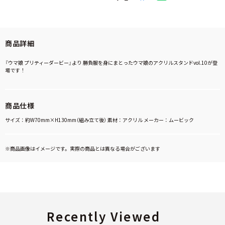
商品詳細
『ウマ娘 プリティーダービー』より 勝負服を身にまとったウマ娘のアクリルスタンドvol.10が登
場です！
商品仕様
サイズ：約W70mm×H130mm（組み立て後） 素材：アクリル メーカー：ムービック
※商品画像はイメージです。実際の商品とは異なる場合がございます
Recently Viewed