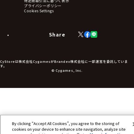
特定商取引法に基づく表示
アームサポーター
プライバシーポリシー
ブレードホルダー
Cookies Settings
カードスリーブ・カード収納ケース
ラバーマット・マウスパッド
モバイルグッズ
生活雑貨
Share
X
Facebook
LINE
食品・飲料品
(Twitter)
食器
食玩
アパレル衣類
アパレル小物
CyStoreは株式会社CygamesがBrandex株式会社に一部運営を委託していま
アクセサリー
す。
文具
© Cygames, Inc.
書籍
コミック・小説
その他グッズ
チケット
By clicking “Accept All Cookies”, you agree to the storing of
cookies on your device to enhance site navigation, analyze site