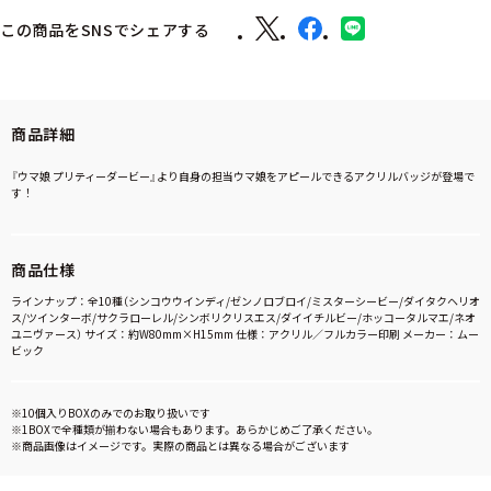
この商品をSNSでシェアする
商品詳細
『ウマ娘 プリティーダービー』より自身の担当ウマ娘をアピールできるアクリルバッジが登場で
す！
商品仕様
ラインナップ：全10種（シンコウウインディ/ゼンノロブロイ/ミスターシービー/ダイタクヘリオ
ス/ツインターボ/サクラローレル/シンボリクリスエス/ダイイチルビー/ホッコータルマエ/ネオ
ユニヴァース） サイズ：約W80mm×H15mm 仕様：アクリル／フルカラー印刷 メーカー：ムー
ビック
※10個入りBOXのみでのお取り扱いです
※1BOXで全種類が揃わない場合もあります。あらかじめご了承ください。
※商品画像はイメージです。実際の商品とは異なる場合がございます