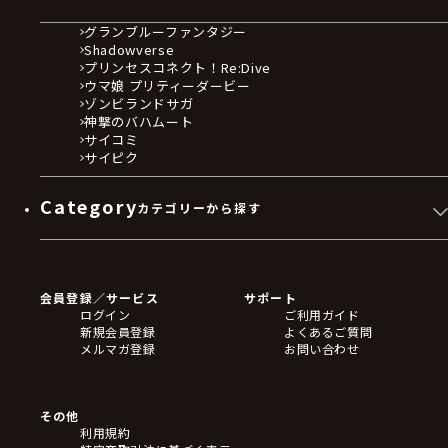
グランブルーファンタジー
Shadowverse
プリンセスコネクト！Re:Dive
ウマ娘 プリティーダービー
ゾンビランドサガ
神撃のバハムート
サイコミ
サイピク
Category
カテゴリーから探す
ゲームソフト
Blu-ray・DVD
CD
会員登録／サービス
サポート
フィギュア
ログイン
ご利用ガイド
アクリルスタンド
新規会員登録
よくあるご質問
バッジ
メルマガ登録
お問い合わせ
キーホルダー・ストラップ
クリアファイル
ぬいぐるみ
アートボード
その他
ステッカー・シール・カード
利用規約
タペストリー・ポスター