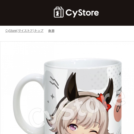
CyStore(サイストア)トップ
食器