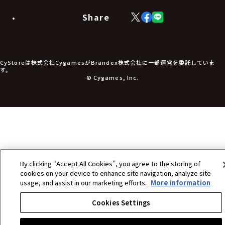
モバイルグッズ
生活雑貨
Share
X
Facebook
LINE
食品・飲料品
(Twitter)
食器
食玩
アパレル衣類
アパレル小物
CyStoreは株式会社CygamesがBrandex株式会社に一部運営を委託していま
アクセサリー
す。
文具
© Cygames, Inc.
書籍
コミック・小説
その他グッズ
チケット
By clicking “Accept All Cookies”, you agree to the storing of
cookies on your device to enhance site navigation, analyze site
usage, and assist in our marketing efforts.
More information
Cookies Settings