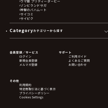
ウマ娘 プリティーダービー
ゾンビランドサガ
神撃のバハムート
サイコミ
サイピク
Category
カテゴリーから探す
ゲームソフト
Blu-ray・DVD
CD
会員登録／サービス
サポート
フィギュア
ログイン
ご利用ガイド
アクリルスタンド
新規会員登録
よくあるご質問
バッジ
メルマガ登録
お問い合わせ
キーホルダー・ストラップ
クリアファイル
ぬいぐるみ
アートボード
その他
ステッカー・シール・カード
利用規約
タペストリー・ポスター
特定商取引法に基づく表示
アームサポーター
プライバシーポリシー
ブレードホルダー
Cookies Settings
カードスリーブ・カード収納ケース
ラバーマット・マウスパッド