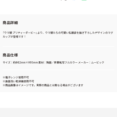
商品詳細
『ウマ娘 プリティーダービー』より、ウマ娘たちの可愛い私服姿を描き下ろしたデザインのマグ
カップが登場です！
商品仕様
サイズ：約Ф82mm×H95mm 素材：陶器／昇華転写フルカラー メーカー：ムービック
※電子レンジ使用不可
※食器洗い乾燥機使用不可
※商品画像はイメージです。実際の商品とは異なる場合がございます