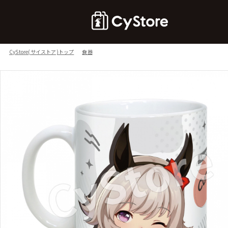
CyStore(サイストア)トップ
食器