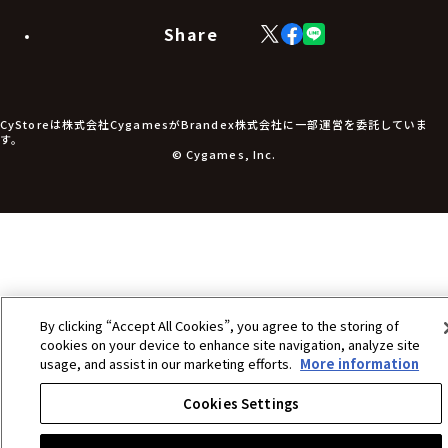
モバイルグッズ
生活雑貨
Share
X
Facebook
LINE
食品・飲料品
(Twitter)
食器
食玩
アパレル衣類
アパレル小物
CyStoreは株式会社CygamesがBrandex株式会社に一部運営を委託していま
アクセサリー
す。
文具
© Cygames, Inc.
書籍
コミック・小説
その他グッズ
チケット
By clicking “Accept All Cookies”, you agree to the storing of
cookies on your device to enhance site navigation, analyze site
usage, and assist in our marketing efforts.
More information
Cookies Settings