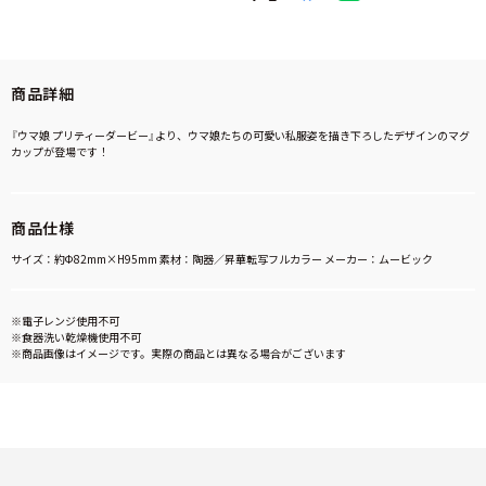
商品詳細
『ウマ娘 プリティーダービー』より、ウマ娘たちの可愛い私服姿を描き下ろしたデザインのマグ
カップが登場です！
商品仕様
サイズ：約Ф82mm×H95mm 素材：陶器／昇華転写フルカラー メーカー：ムービック
※電子レンジ使用不可
※食器洗い乾燥機使用不可
※商品画像はイメージです。実際の商品とは異なる場合がございます