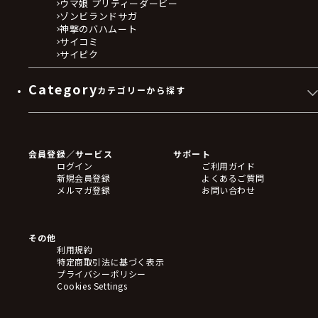
ウマ娘 プリティーダービー
ゾンビランドサガ
神撃のバハムート
サイコミ
サイピク
Category
カテゴリーから探す
ゲームソフト
Blu-ray・DVD
CD
会員登録／サービス
サポート
フィギュア
ログイン
ご利用ガイド
アクリルスタンド
新規会員登録
よくあるご質問
バッジ
メルマガ登録
お問い合わせ
キーホルダー・ストラップ
クリアファイル
ぬいぐるみ
アートボード
その他
ステッカー・シール・カード
利用規約
タペストリー・ポスター
特定商取引法に基づく表示
アームサポーター
プライバシーポリシー
ブレードホルダー
Cookies Settings
カードスリーブ・カード収納ケース
ラバーマット・マウスパッド