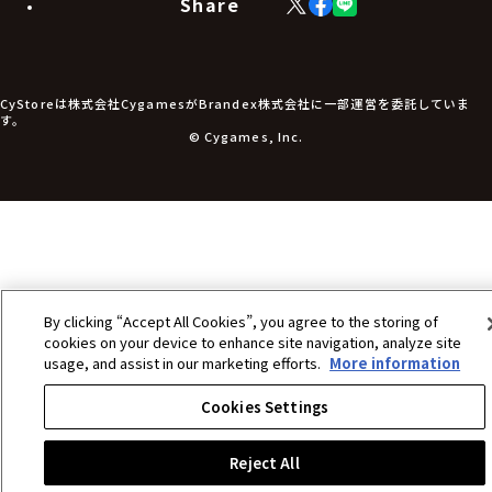
Share
X
Facebook
LINE
食品・飲料品
(Twitter)
食器
食玩
アパレル衣類
アパレル小物
CyStoreは株式会社CygamesがBrandex株式会社に一部運営を委託していま
アクセサリー
す。
文具
© Cygames, Inc.
書籍
コミック・小説
その他グッズ
チケット
By clicking “Accept All Cookies”, you agree to the storing of
cookies on your device to enhance site navigation, analyze site
usage, and assist in our marketing efforts.
More information
Cookies Settings
Reject All