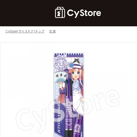
CyStore(サイストア)トップ
文具