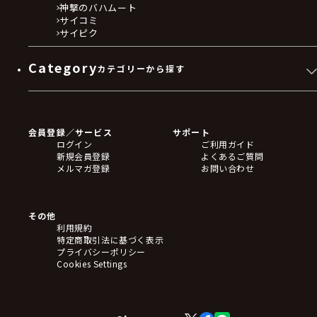
神撃のバハムート
サイコミ
サイピク
Category
カテゴリーから探す
ゲームソフト
Blu-ray・DVD
CD
会員登録／サービス
サポート
フィギュア
ログイン
ご利用ガイド
アクリルスタンド
新規会員登録
よくあるご質問
バッジ
メルマガ登録
お問い合わせ
キーホルダー・ストラップ
クリアファイル
ぬいぐるみ
アートボード
その他
ステッカー・シール・カード
利用規約
タペストリー・ポスター
特定商取引法に基づく表示
アームサポーター
プライバシーポリシー
ブレードホルダー
Cookies Settings
カードスリーブ・カード収納ケース
ラバーマット・マウスパッド
モバイルグッズ
生活雑貨