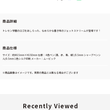
商品詳細
トレセン学園のロゴをあしらった、なめらかな書き味のジェットストリームが登場です！
商品仕様
サイズ：約W15mm×H150mm 仕様： 4色ペン（黒、赤、青、緑）/0.5mm シャープペンシ
ル/0.5mm 1色シルク印刷 メーカー：ムービック
※商品画像はイメージです。実際の商品とは異なる場合がございます
Recently Viewed