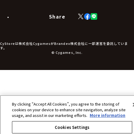
ラバーマット・マウスパッド
モバイルグッズ
生活雑貨
Share
X
Facebook
LINE
食品・飲料品
(Twitter)
食器
食玩
アパレル衣類
アパレル小物
CyStoreは株式会社CygamesがBrandex株式会社に一部運営を委託していま
アクセサリー
す。
文具
© Cygames, Inc.
書籍
コミック・小説
その他グッズ
チケット
By clicking “Accept All Cookies”, you agree to the storing of
cookies on your device to enhance site navigation, analyze site
usage, and assist in our marketing efforts.
More information
Cookies Settings