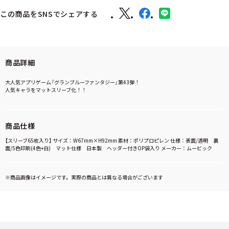
この商品をSNSでシェアする
商品詳細
大人気アプリゲーム『グランブルーファンタジー』第43弾！
人気キャラをマットスリーブ化！！
商品仕様
【スリーブ65枚入り】 サイズ：W67mm×H92mm 素材：ポリプロピレン 仕様：表面/透明 裏
面/5色印刷(4色+白) マット仕様 日本製 ヘッダー付きOP袋入り メーカー：ムービック
※商品画像はイメージです。実際の商品とは異なる場合がございます