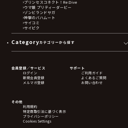
プリンセスコネクト！Re:Dive
ウマ娘 プリティーダービー
ゾンビランドサガ
神撃のバハムート
サイコミ
サイピク
Category
カテゴリーから探す
ゲームソフト
Blu-ray・DVD
CD
会員登録／サービス
サポート
フィギュア
ログイン
ご利用ガイド
アクリルスタンド
新規会員登録
よくあるご質問
バッジ
メルマガ登録
お問い合わせ
キーホルダー・ストラップ
クリアファイル
ぬいぐるみ
アートボード
その他
ステッカー・シール・カード
利用規約
タペストリー・ポスター
特定商取引法に基づく表示
アームサポーター
プライバシーポリシー
ブレードホルダー
Cookies Settings
カードスリーブ・カード収納ケース