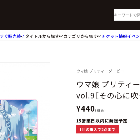
すぐ販売終了
タイトルから探す
カテゴリから探す
チケット情報
イベ
lu-ray・DVD
CD
ッジ
キーホルダー・ストラップ
ートボード
ステッカー・シール・カード
レードホルダー
カードスリーブ・カード収納ケー
ウマ娘 プリティーダービー
活雑貨
食品・飲料品
ウマ娘 プリティ
パレル衣類
アパレル小物
vol.9［その心
籍
コミック・小説
¥440
(税込)
15営業日以内に発送予定
1回の購入で2点まで