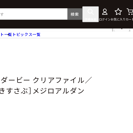
検索
詳細検索
ログイン
お気に入り
カー
ント一覧
トピックス一覧
フィギュア
クリアファイル
タペストリー・ポスター
ス
ラバーマット・マウスパッド
食器
ーダービー クリアファイル／
アクセサリー
に吹きすさぶ］メジロアルダン
その他グッズ