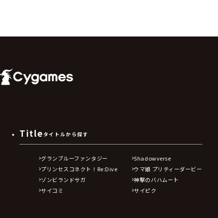
Title
タイトルから探す
グランブルーファンタジー
Shadowverse
プリンセスコネクト！Re:Dive
ウマ娘 プリティーダービー
ゾンビランドサガ
神撃のバハムート
サイコミ
サイピク