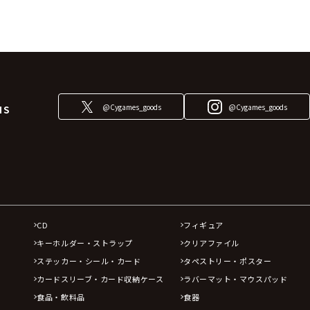
@Cygames_goods
@Cygames_goods
NS
CD
フィギュア
キーホルダー・ストラップ
クリアファイル
ステッカー・シール・カード
タペストリー・ポスター
カードスリーブ・カード収納ケース
ラバーマット・マウスパッド
食品・飲料品
食器