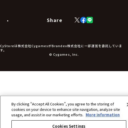
カードスリーブ・カード収納ケース
ラバーマット・マウスパッド
モバイルグッズ
生活雑貨
Share
X
Facebook
LINE
食品・飲料品
(Twitter)
食器
食玩
アパレル衣類
アパレル小物
CyStoreは株式会社CygamesがBrandex株式会社に一部運営を委託していま
アクセサリー
す。
文具
© Cygames, Inc.
書籍
コミック・小説
その他グッズ
チケット
By clicking “Accept All Cookies”, you agree to the storing of
cookies on your device to enhance site navigation, analyze site
usage, and assist in our marketing efforts.
More information
Cookies Settings