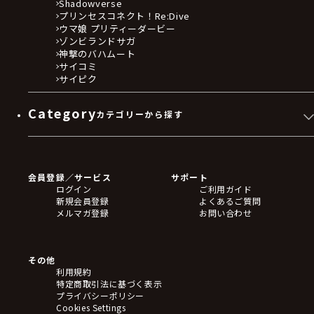
Shadowverse
プリンセスコネクト！Re:Dive
ウマ娘 プリティーダービー
ゾンビランドサガ
神撃のバハムート
サイコミ
サイピク
Category
カテゴリーから探す
ゲームソフト
Blu-ray・DVD
CD
会員登録／サービス
サポート
フィギュア
ログイン
ご利用ガイド
アクリルスタンド
新規会員登録
よくあるご質問
バッジ
メルマガ登録
お問い合わせ
キーホルダー・ストラップ
クリアファイル
ぬいぐるみ
アートボード
その他
ステッカー・シール・カード
利用規約
タペストリー・ポスター
特定商取引法に基づく表示
アームサポーター
プライバシーポリシー
ブレードホルダー
Cookies Settings