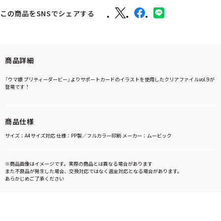
この商品をSNSでシェアする
商品詳細
『ウマ娘 プリティーダービー』よりサポートカードのイラストを使用したクリアファイルvol.9が
登場です！
商品仕様
サイズ：A4サイズ対応 仕様：PP製／フルカラー印刷 メーカー：ムービック
※商品画像はイメージです。実際の商品とは異なる場合があります
また不良品が発生した場合、交換対応ではなく返金対応となる場合があります。
あらかじめご了承ください