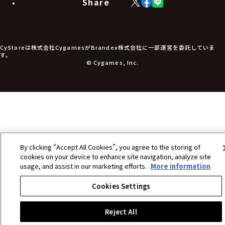
Share
X
Facebook
LINE
食品・飲料品
(Twitter)
食器
食玩
アパレル衣類
アパレル小物
CyStoreは株式会社CygamesがBrandex株式会社に一部運営を委託していま
アクセサリー
す。
文具
© Cygames, Inc.
書籍
コミック・小説
その他グッズ
チケット
By clicking “Accept All Cookies”, you agree to the storing of
cookies on your device to enhance site navigation, analyze site
usage, and assist in our marketing efforts.
More information
Cookies Settings
Reject All