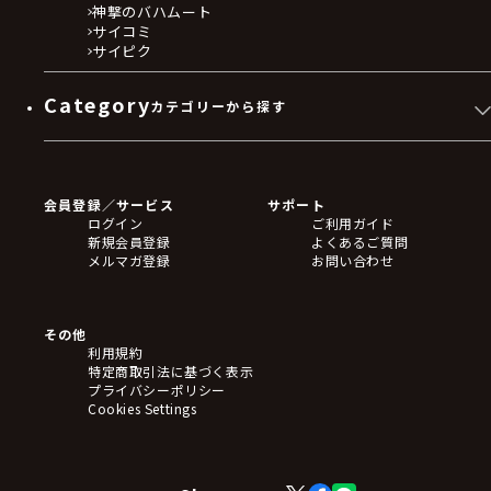
神撃のバハムート
サイコミ
サイピク
Category
カテゴリーから探す
ゲームソフト
Blu-ray・DVD
CD
会員登録／サービス
サポート
フィギュア
ログイン
ご利用ガイド
アクリルスタンド
新規会員登録
よくあるご質問
バッジ
メルマガ登録
お問い合わせ
キーホルダー・ストラップ
クリアファイル
ぬいぐるみ
アートボード
その他
ステッカー・シール・カード
利用規約
タペストリー・ポスター
特定商取引法に基づく表示
アームサポーター
プライバシーポリシー
ブレードホルダー
Cookies Settings
カードスリーブ・カード収納ケース
ラバーマット・マウスパッド
モバイルグッズ
生活雑貨