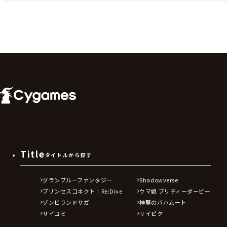
Title
タイトルから探す
グランブルーファンタジー
Shadowverse
プリンセスコネクト！Re:Dive
ウマ娘 プリティーダービー
ゾンビランドサガ
神撃のバハムート
サイコミ
サイピク