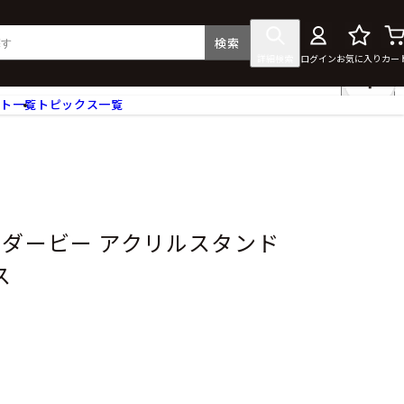
検索
詳細検索
ログイン
お気に入り
カー
ント一覧
トピックス一覧
フィギュア
クリアファイル
タペストリー・ポスター
ス
ラバーマット・マウスパッド
食器
ーダービー アクリルスタンド
アクセサリー
ス
その他グッズ