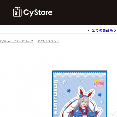
全ての商品
もう
ゲームソフト
B
CyStore(サイストア)トップ
アクリルスタンド
アクリルスタンド
バ
ぬいぐるみ
ア
アームサポーター
ブ
モバイルグッズ
生
食玩
ア
文具
書
チケット