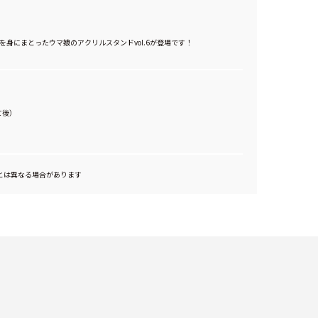
を身にまとったウマ娘のアクリルスタンドvol.6が登場です！
て後）
とは異なる場合があります