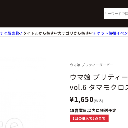
すぐ販売終了
タイトルから探す
カテゴリから探す
チケット情報
イベ
lu-ray・DVD
CD
ッジ
キーホルダー・ストラップ
ートボード
ステッカー・シール・カード
レードホルダー
カードスリーブ・カード収納ケー
ウマ娘 プリティーダービー
活雑貨
食品・飲料品
ウマ娘 プリティ
パレル衣類
アパレル小物
vol.6 タマモクロ
籍
コミック・小説
¥1,650
(税込)
15営業日以内に発送予定
1回の購入で5点まで