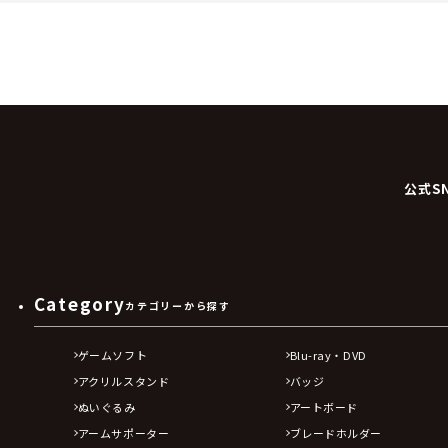
公式S
Category
カテゴリーから探す
ゲームソフト
Blu-ray・DVD
アクリルスタンド
バッジ
ぬいぐるみ
アートボード
アームサポーター
ブレードホルダー