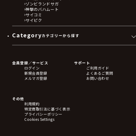
ゾンビランドサガ
神撃のバハムート
サイコミ
サイピク
Category
カテゴリーから探す
ゲームソフト
Blu-ray・DVD
CD
会員登録／サービス
サポート
フィギュア
ログイン
ご利用ガイド
アクリルスタンド
新規会員登録
よくあるご質問
バッジ
メルマガ登録
お問い合わせ
キーホルダー・ストラップ
クリアファイル
ぬいぐるみ
アートボード
その他
ステッカー・シール・カード
利用規約
タペストリー・ポスター
特定商取引法に基づく表示
アームサポーター
プライバシーポリシー
ブレードホルダー
Cookies Settings
カードスリーブ・カード収納ケース
ラバーマット・マウスパッド
モバイルグッズ