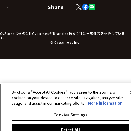
生活雑貨
Share
X
Facebook
LINE
食品・飲料品
(Twitter)
食器
食玩
アパレル衣類
アパレル小物
CyStoreは株式会社CygamesがBrandex株式会社に一部運営を委託していま
アクセサリー
す。
文具
© Cygames, Inc.
書籍
コミック・小説
その他グッズ
チケット
By clicking “Accept All Cookies”, you agree to the storing of
cookies on your device to enhance site navigation, analyze site
usage, and assist in our marketing efforts.
More information
Cookies Settings
Reject All