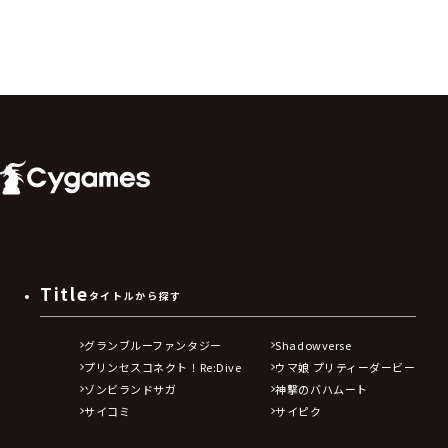
Title
タイトルから探す
グランブルーファンタジー
Shadowverse
プリンセスコネクト！Re:Dive
ウマ娘 プリティーダービー
ゾンビランドサガ
神撃のバハムート
サイコミ
サイピク