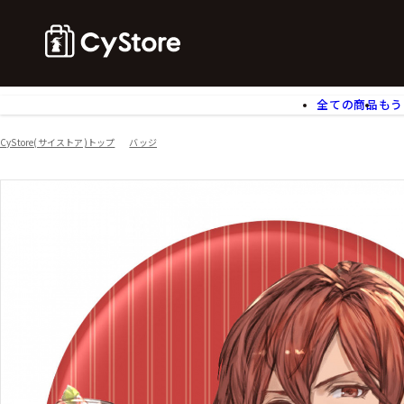
全ての商品
もう
ゲームソフト
B
CyStore(サイストア)トップ
バッジ
アクリルスタンド
バ
ぬいぐるみ
ア
アームサポーター
ブ
モバイルグッズ
生
食玩
ア
文具
書
チケット