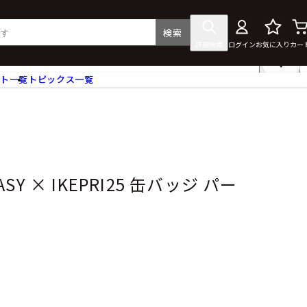
検索
詳細検索
ログイン
お気に入り
カー
ント一覧
トピックス一覧
フィギュア
クリアファイル
タペストリー・ポスター
ス
ラバーマット・マウスパッド
食器
TASY × IKEPRI25 缶バッジ パー
アクセサリー
その他グッズ