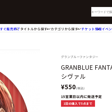
すぐ販売終了
タイトルから探す
カテゴリから探す
チケット情報
イベ
lu-ray・DVD
CD
ッジ
キーホルダー・ストラップ
ートボード
ステッカー・シール・カード
レードホルダー
カードスリーブ・カード収納ケー
グランブルーファンタジー
活雑貨
食品・飲料品
GRANBLUE FAN
パレル衣類
アパレル小物
シヴァル
籍
コミック・小説
¥550
(税込)
15営業日以内に発送予定
1回の購入で5点まで