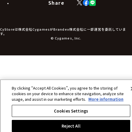
生活雑貨
Share
X
Facebook
LINE
食品・飲料品
(Twitter)
食器
食玩
アパレル衣類
アパレル小物
CyStoreは株式会社CygamesがBrandex株式会社に一部運営を委託していま
アクセサリー
す。
文具
© Cygames, Inc.
書籍
コミック・小説
その他グッズ
チケット
By clicking “Accept All Cookies”, you agree to the storing of
cookies on your device to enhance site navigation, analyze site
usage, and assist in our marketing efforts.
More information
Cookies Settings
Reject All