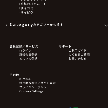
神撃のバハムート
サイコミ
サイピク
Category
カテゴリーから探す
ゲームソフト
Blu-ray・DVD
CD
会員登録／サービス
サポート
フィギュア
ログイン
ご利用ガイド
アクリルスタンド
新規会員登録
よくあるご質問
バッジ
メルマガ登録
お問い合わせ
キーホルダー・ストラップ
クリアファイル
ぬいぐるみ
アートボード
その他
ステッカー・シール・カード
利用規約
タペストリー・ポスター
特定商取引法に基づく表示
アームサポーター
プライバシーポリシー
ブレードホルダー
Cookies Settings
カードスリーブ・カード収納ケース
ラバーマット・マウスパッド
モバイルグッズ