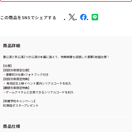
この商品をSNSでシェアする
商品詳細
春公演と秋公演2つの公演の本編に加えて、特典映像も収録した豪華5枚組仕様！
【仕様】
【初回生産限定仕様】
・豪華BOX仕様+フォトブック付き
【初回生産限定特典】
・ 発売記念上映イベント案内シリアルコードを封入
【期間生産限定特典】
・ゲームアイテムと交換できるシリアルコードを封入
【早期予約キャンペーン】
B2販促ポスタープレゼント
商品仕様