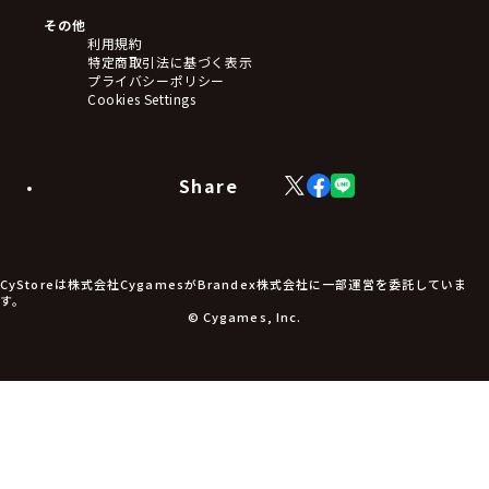
アートボード
その他
ステッカー・シール・カード
利用規約
タペストリー・ポスター
特定商取引法に基づく表示
アームサポーター
プライバシーポリシー
ブレードホルダー
Cookies Settings
カードスリーブ・カード収納ケース
ラバーマット・マウスパッド
モバイルグッズ
生活雑貨
Share
X
Facebook
LINE
食品・飲料品
(Twitter)
食器
食玩
アパレル衣類
アパレル小物
CyStoreは株式会社CygamesがBrandex株式会社に一部運営を委託していま
アクセサリー
す。
文具
© Cygames, Inc.
書籍
コミック・小説
その他グッズ
チケット