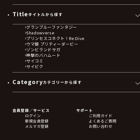
Title
タイトルから探す
グランブルーファンタジー
Shadowverse
プリンセスコネクト！Re:Dive
ウマ娘 プリティーダービー
ゾンビランドサガ
神撃のバハムート
サイコミ
サイピク
Category
カテゴリーから探す
ゲームソフト
Blu-ray・DVD
CD
会員登録／サービス
サポート
フィギュア
ログイン
ご利用ガイド
アクリルスタンド
新規会員登録
よくあるご質問
バッジ
メルマガ登録
お問い合わせ
キーホルダー・ストラップ
クリアファイル
ぬいぐるみ