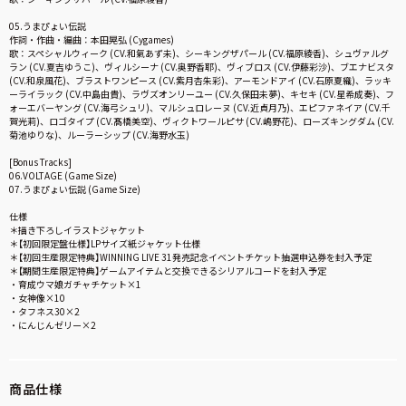
05.うまぴょい伝説
作詞・作曲・編曲：本田晃弘 (Cygames)
歌：スペシャルウィーク (CV.和氣あず未)、シーキングザパール (CV.福原綾香)、シュヴァルグ
ラン (CV.夏吉ゆうこ)、ヴィルシーナ (CV.奥野香耶)、ヴィブロス (CV.伊藤彩沙)、ブエナビスタ
(CV.和泉風花)、ブラストワンピース (CV.紫月杏朱彩)、アーモンドアイ (CV.石原夏織)、ラッキ
ーライラック (CV.中島由貴)、ラヴズオンリーユー (CV.久保田未夢)、キセキ (CV.星希成奏)、フ
ォーエバーヤング (CV.海弓シュリ)、マルシュロレーヌ (CV.近貞月乃)、エピファネイア (CV.千
賀光莉)、ロゴタイプ (CV.髙橋美空)、ヴィクトワールピサ (CV.嶋野花)、ローズキングダム (CV.
菊池ゆりな)、ルーラーシップ (CV.海野水玉)
[Bonus Tracks]
06.VOLTAGE (Game Size)
07.うまぴょい伝説 (Game Size)
仕様
＊描き下ろしイラストジャケット
＊【初回限定盤仕様】LPサイズ紙ジャケット仕様
＊【初回生産限定特典】WINNING LIVE 31発売記念イベントチケット抽選申込券を封入予定
＊【期間生産限定特典】ゲームアイテムと交換できるシリアルコードを封入予定
・育成ウマ娘ガチャチケット×1
・女神像×10
・タフネス30×2
・にんじんゼリー×2
商品仕様