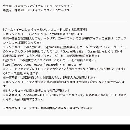
発売元：株式会社バンダイナムコミュージックライブ
販売元：株式会社バンダイナムコフィルムワークス
【ゲームアイテムと交換できるシリアルコードに関する注意事項】
※本シリアルコードひとつにつき、入力は1回限りとなります
※同一商品を複数購入しても、本シリアルコードで入手できる特典アイテムの受取は、1アカウ
ントにつき1回限りとなります
※シリアルコードの入力には、Cygames IDを登録（無料）しゲーム『ウマ娘 プリティーダービー』
のゲームアカウントを連携していただくか、「Google Play 版」、「Steam 版」もしくは「DMM
GAMES 版」のゲーム『ウマ娘 プリティーダービー』の登録（無料）が必要です
Cygames ID との連携方法については、こちらのURL をご確認ください。
https://support.cygames.com/faq/applink_umamusume/
※スマートフォンでプレイしているアカウントと「Steam 版」及び「DMM GAMES版」とで連携す
る「データ連携」が可能です
※一定時間内に5回連続で入力を間違えると、1時間入力が制限されます
※本シリアルコードで入手できる賞品の内容および仕様は予告なく変更になる可能性がありま
す
※シリアルコードは日本語版のみで使用が可能です
※有効期限は、2029年3月24日（日）23時59分までとなります。有効期限を過ぎたコードは無効
となり、報酬は獲得できません
※商品画像はイメージです。実際の商品とは異なる場合がございます