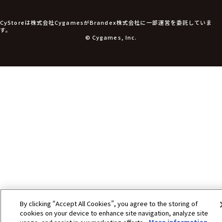
食玩
アパレル衣類
アパレル小物
CyStoreは株式会社CygamesがBrandex株式会社に一部運営を委託していま
アクセサリー
す。
文具
© Cygames, Inc.
書籍
コミック・小説
その他グッズ
チケット
By clicking “Accept All Cookies”, you agree to the storing of
cookies on your device to enhance site navigation, analyze site