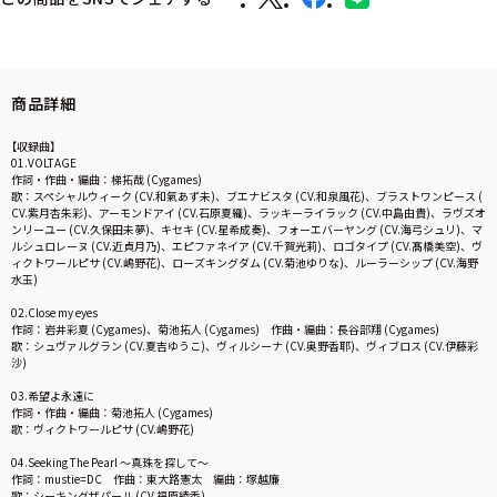
商品詳細
【収録曲】
01.VOLTAGE
作詞・作曲・編曲：梯拓哉 (Cygames)
歌：スペシャルウィーク (CV.和氣あず未)、ブエナビスタ (CV.和泉風花)、ブラストワンピース (
CV.紫月杏朱彩)、アーモンドアイ (CV.石原夏織)、ラッキーライラック (CV.中島由貴)、ラヴズオ
ンリーユー (CV.久保田未夢)、キセキ (CV.星希成奏)、フォーエバーヤング (CV.海弓シュリ)、マ
ルシュロレーヌ (CV.近貞月乃)、エピファネイア (CV.千賀光莉)、ロゴタイプ (CV.髙橋美空)、ヴ
ィクトワールピサ (CV.嶋野花)、ローズキングダム (CV.菊池ゆりな)、ルーラーシップ (CV.海野
水玉)
02.Close my eyes
作詞：岩井彩夏 (Cygames)、菊池拓人 (Cygames) 作曲・編曲：長谷部翔 (Cygames)
歌：シュヴァルグラン (CV.夏吉ゆうこ)、ヴィルシーナ (CV.奥野香耶)、ヴィブロス (CV.伊藤彩
沙)
03.希望よ永遠に
作詞・作曲・編曲：菊池拓人 (Cygames)
歌：ヴィクトワールピサ (CV.嶋野花)
04.Seeking The Pearl ～真珠を探して〜
作詞：mustie=DC 作曲：東大路憲太 編曲：塚越廉
歌：シーキングザパール (CV.福原綾香)