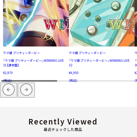
ウマ娘 プリティーダービー
ウマ娘 プリティーダービー
『ウマ娘 プリティーダービー』WINNING LIVE
『ウマ娘 プリティーダービー』WINNING LIVE
『
31【通常盤】
32
3
¥2,970
¥4,950
¥
(税込)
(税込)
(
Recently Viewed
最近チェックした商品