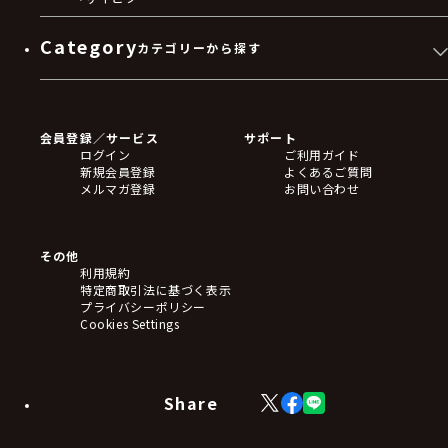
Category
カテゴリーから探す
ゲームソフト
Blu-ray・DVD
CD
会員登録／サービス
サポート
フィギュア
ログイン
ご利用ガイド
アクリルスタンド
新規会員登録
よくあるご質問
バッジ
メルマガ登録
お問い合わせ
キーホルダー・ストラップ
クリアファイル
ぬいぐるみ
アートボード
その他
ステッカー・シール・カード
利用規約
タペストリー・ポスター
特定商取引法に基づく表示
アームサポーター
プライバシーポリシー
ブレードホルダー
Cookies Settings
カードスリーブ・カード収納ケース
ラバーマット・マウスパッド
モバイルグッズ
生活雑貨
Share
X
Facebook
LINE
食品・飲料品
(Twitter)
食器