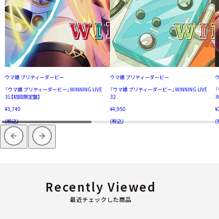
ウマ娘 プリティーダービー
ウマ娘 プリティーダービー
『ウマ娘 プリティーダービー』WINNING LIVE
『ウマ娘 プリティーダービー』WINNING LIVE
『
31【初回限定盤】
32
3
¥3,740
¥4,950
¥
(税込)
(税込)
(
Recently Viewed
最近チェックした商品