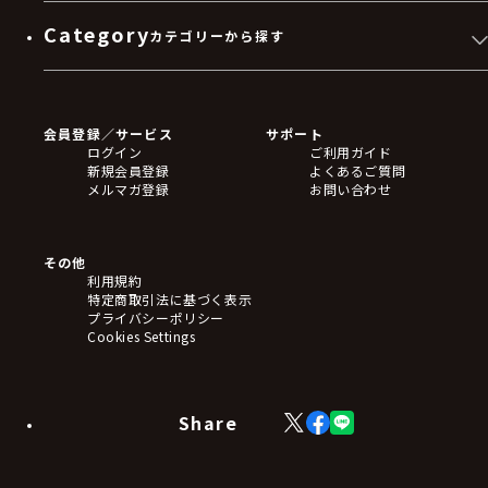
Category
カテゴリーから探す
ゲームソフト
Blu-ray・DVD
CD
会員登録／サービス
サポート
フィギュア
ログイン
ご利用ガイド
アクリルスタンド
新規会員登録
よくあるご質問
バッジ
メルマガ登録
お問い合わせ
キーホルダー・ストラップ
クリアファイル
ぬいぐるみ
アートボード
その他
ステッカー・シール・カード
利用規約
タペストリー・ポスター
特定商取引法に基づく表示
アームサポーター
プライバシーポリシー
ブレードホルダー
Cookies Settings
カードスリーブ・カード収納ケース
ラバーマット・マウスパッド
モバイルグッズ
生活雑貨
Share
X
Facebook
LINE
食品・飲料品
(Twitter)
食器
食玩