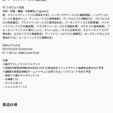
05.うまぴょい伝説
作詞・作曲・編曲：本田晃弘 (Cygames)
歌：スペシャルウィーク (CV.和氣あず未)、シーキングザパール (CV.福原綾香)、シュヴァルグ
ラン (CV.夏吉ゆうこ)、ヴィルシーナ (CV.奥野香耶)、ヴィブロス (CV.伊藤彩沙)、ブエナビスタ
(CV.和泉風花)、ブラストワンピース (CV.紫月杏朱彩)、アーモンドアイ (CV.石原夏織)、ラッキ
ーライラック (CV.中島由貴)、ラヴズオンリーユー (CV.久保田未夢)、キセキ (CV.星希成奏)、フ
ォーエバーヤング (CV.海弓シュリ)、マルシュロレーヌ (CV.近貞月乃)、エピファネイア (CV.千
賀光莉)、ロゴタイプ (CV.髙橋美空)、ヴィクトワールピサ (CV.嶋野花)、ローズキングダム (CV.
菊池ゆりな)、ルーラーシップ (CV.海野水玉)
[Bonus Tracks]
06.VOLTAGE (Game Size)
07.うまぴょい伝説 (Game Size)
仕様
＊描き下ろしイラストジャケット
＊【初回生産限定特典】WINNING LIVE 31発売記念イベントチケット抽選申込券を封入予定
＊【期間生産限定特典】ゲームアイテムと交換できるシリアルコードを封入予定
・育成ウマ娘ガチャチケット×1
・女神像×10
・タフネス30×2
・にんじんゼリー×2
商品仕様