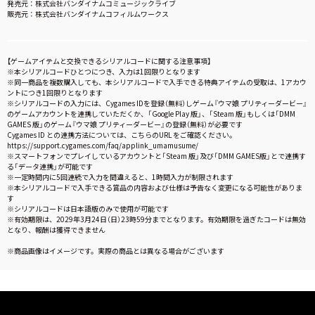
発売元：株式会社バンダイナムコミュージックライブ
販売元：株式会社バンダイナムコフィルムワークス
【ゲームアイテムと交換できるシリアルコードに関する注意事項】
※本シリアルコードひとつにつき、入力は1回限りとなります
※同一商品を複数購入しても、本シリアルコードで入手できる特典アイテムの受取は、1アカウ
ントにつき1回限りとなります
※シリアルコードの入力には、Cygames IDを登録（無料）しゲーム『ウマ娘 プリティーダービー』
のゲームアカウントを連携していただくか、「Google Play 版」、「Steam 版」もしくは「DMM
GAMES 版」のゲーム『ウマ娘 プリティーダービー』の登録（無料）が必要です
Cygames ID との連携方法については、こちらのURL をご確認ください。
https://support.cygames.com/faq/applink_umamusume/
※スマートフォンでプレイしているアカウントと「Steam 版」及び「DMM GAMES版」とで連携す
る「データ連携」が可能です
※一定時間内に5回連続で入力を間違えると、1時間入力が制限されます
※本シリアルコードで入手できる賞品の内容および仕様は予告なく変更になる可能性がありま
す
※シリアルコードは日本語版のみで使用が可能です
※有効期限は、2029年3月24日（日）23時59分までとなります。有効期限を過ぎたコードは無効
となり、報酬は獲得できません
※商品画像はイメージです。実際の商品とは異なる場合がございます