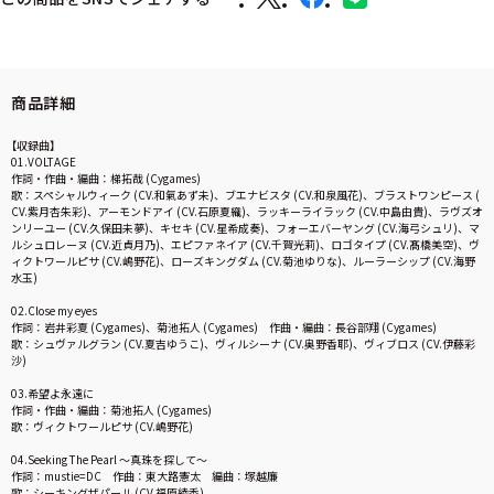
商品詳細
【収録曲】
01.VOLTAGE
作詞・作曲・編曲：梯拓哉 (Cygames)
歌：スペシャルウィーク (CV.和氣あず未)、ブエナビスタ (CV.和泉風花)、ブラストワンピース (
CV.紫月杏朱彩)、アーモンドアイ (CV.石原夏織)、ラッキーライラック (CV.中島由貴)、ラヴズオ
ンリーユー (CV.久保田未夢)、キセキ (CV.星希成奏)、フォーエバーヤング (CV.海弓シュリ)、マ
ルシュロレーヌ (CV.近貞月乃)、エピファネイア (CV.千賀光莉)、ロゴタイプ (CV.髙橋美空)、ヴ
ィクトワールピサ (CV.嶋野花)、ローズキングダム (CV.菊池ゆりな)、ルーラーシップ (CV.海野
水玉)
02.Close my eyes
作詞：岩井彩夏 (Cygames)、菊池拓人 (Cygames) 作曲・編曲：長谷部翔 (Cygames)
歌：シュヴァルグラン (CV.夏吉ゆうこ)、ヴィルシーナ (CV.奥野香耶)、ヴィブロス (CV.伊藤彩
沙)
03.希望よ永遠に
作詞・作曲・編曲：菊池拓人 (Cygames)
歌：ヴィクトワールピサ (CV.嶋野花)
04.Seeking The Pearl ～真珠を探して〜
作詞：mustie=DC 作曲：東大路憲太 編曲：塚越廉
歌：シーキングザパール (CV.福原綾香)