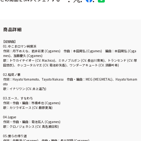
商品詳細
【収録曲】
01.ゆこまロマン純情派
作詞：丹下めえな、岩井彩夏 (Cygames) 作曲：本田晃弘 (Cygames) 編曲：本田晃弘 (Cyga
mes)、加藤慶久 (Cygames)
歌：トウカイテイオー (CV. Machico)、ミホノブルボン (CV. 長谷川育美)、トランセンド (CV. 塚
田悠衣)、ホッコータルマエ (CV. 菊池紗矢香)、ワンダーアキュート (CV. 須藤叶希)
02.稲荷ノ華
作詞：Hayato Yamamoto、Tayuto Nakasu 作曲・編曲：MEG (MEGMETAL)、Hayato Yamam
oto
歌：イナリワン (CV. 井上遥乃)
03.エース、すなわち
作詞・作曲・編曲：市橋卓也 (Cygames)
歌：カツラギエース (CV. 藤原夏海)
04.Logue
作詞・作曲・編曲：菊池拓人 (Cygames)
歌：クロノジェネシス (CV. 真名瀬日和)
05.僕らの帰り道
作詞：佐藤遥 (Cygames) 作曲・編曲：長谷部翔 (Cygames)