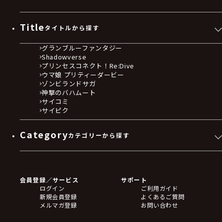
Title
タイトルから探す
グランブルーファンタジー
Shadowverse
プリンセスコネクト！Re:Dive
ウマ娘 プリティーダービー
ゾンビランドサガ
神撃のバハムート
サイコミ
サイピク
Category
カテゴリーから探す
ゲームソフト
Blu-ray・DVD
CD
会員登録／サービス
サポート
フィギュア
ログイン
ご利用ガイド
アクリルスタンド
新規会員登録
よくあるご質問
バッジ
メルマガ登録
お問い合わせ
キーホルダー・ストラップ
クリアファイル