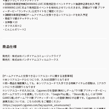
＊描き下ろしイラストジャケット
＊【初回生産限定特典】WINNING LIVE 30発売記念イベントチケット抽選申込券を封入予定
※WINNING LIVE 30より発売記念イベントを有料化させていただきます。詳細はウマ娘 プリテ
ィーダービー「ランティス」公式サイトをご確認ください
＊【期間生産限定特典】ゲームアイテムと交換できるシリアルコードを封入予定
・育成ウマ娘ガチャチケット×1
・女神像×10
・タフネス30×2
・にんじんゼリー×2
商品仕様
発売元：株式会社バンダイナムコミュージックライブ
販売元：株式会社バンダイナムコフィルムワークス
【ゲームアイテムと交換できるシリアルコードに関する注意事項】
※本シリアルコードひとつにつき、入力は1回限りとなります
※同一商品を複数購入しても、本シリアルコードで入手できる特典アイテムの受取は、1アカウ
ントにつき1回限りとなります
※シリアルコードの入力には、Cygames IDを登録（無料）しゲーム『ウマ娘 プリティーダービー』
のゲームアカウントを連携していただくか、「Google Play 版」、「Steam 版」もしくは「DMM
GAMES 版」のゲーム『ウマ娘 プリティーダービー』の登録（無料）が必要です。Cygames ID との
連携方法については、こちらのURL をご確認ください
（https://support.cygames.com/faq/applink_umamusume/）
※スマートフォンでプレイしているアカウントと「Steam 版」及び「DMM GAMES版」とで連携す