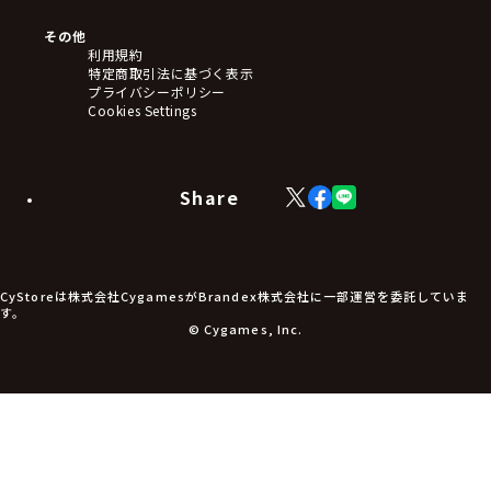
ぬいぐるみ
アートボード
その他
ステッカー・シール・カード
利用規約
タペストリー・ポスター
特定商取引法に基づく表示
アームサポーター
プライバシーポリシー
ブレードホルダー
Cookies Settings
カードスリーブ・カード収納ケース
ラバーマット・マウスパッド
モバイルグッズ
生活雑貨
Share
X
Facebook
LINE
食品・飲料品
(Twitter)
食器
食玩
アパレル衣類
アパレル小物
CyStoreは株式会社CygamesがBrandex株式会社に一部運営を委託していま
アクセサリー
す。
文具
© Cygames, Inc.
書籍
コミック・小説
その他グッズ
チケット