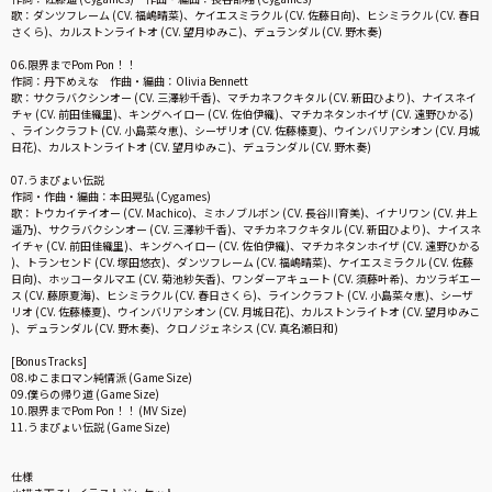
歌：ダンツフレーム (CV. 福嶋晴菜)、ケイエスミラクル (CV. 佐藤日向)、ヒシミラクル (CV. 春日
さくら)、カルストンライトオ (CV. 望月ゆみこ)、デュランダル (CV. 野木奏)
06.限界までPom Pon！！
作詞：丹下めえな 作曲・編曲：Olivia Bennett
歌：サクラバクシンオー (CV. 三澤紗千香)、マチカネフクキタル (CV. 新田ひより)、ナイスネイ
チャ (CV. 前田佳織里)、キングヘイロー (CV. 佐伯伊織)、マチカネタンホイザ (CV. 遠野ひかる)
、ラインクラフト (CV. 小島菜々恵)、シーザリオ (CV. 佐藤榛夏)、ウインバリアシオン (CV. 月城
日花)、カルストンライトオ (CV. 望月ゆみこ)、デュランダル (CV. 野木奏)
07.うまぴょい伝説
作詞・作曲・編曲：本田晃弘 (Cygames)
歌：トウカイテイオー (CV. Machico)、ミホノブルボン (CV. 長谷川育美)、イナリワン (CV. 井上
遥乃)、サクラバクシンオー (CV. 三澤紗千香)、マチカネフクキタル (CV. 新田ひより)、ナイスネ
イチャ (CV. 前田佳織里)、キングヘイロー (CV. 佐伯伊織)、マチカネタンホイザ (CV. 遠野ひかる
)、トランセンド (CV. 塚田悠衣)、ダンツフレーム (CV. 福嶋晴菜)、ケイエスミラクル (CV. 佐藤
日向)、ホッコータルマエ (CV. 菊池紗矢香)、ワンダーアキュート (CV. 須藤叶希)、カツラギエー
ス (CV. 藤原夏海)、ヒシミラクル (CV. 春日さくら)、ラインクラフト (CV. 小島菜々恵)、シーザ
リオ (CV. 佐藤榛夏)、ウインバリアシオン (CV. 月城日花)、カルストンライトオ (CV. 望月ゆみこ
)、デュランダル (CV. 野木奏)、クロノジェネシス (CV. 真名瀬日和)
[Bonus Tracks]
08.ゆこまロマン純情派 (Game Size)
09.僕らの帰り道 (Game Size)
10.限界までPom Pon！！ (MV Size)
11.うまぴょい伝説 (Game Size)
仕様