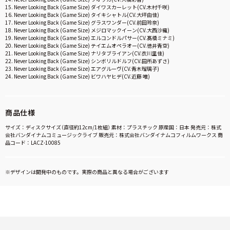
15. Never Looking Back (Game Size) ダイワスカーレット(CV.木村千咲)
16. Never Looking Back (Game Size) タイキシャトル(CV.大坪由佳)
17. Never Looking Back (Game Size) グラスワンダー(CV.前田玲奈)
18. Never Looking Back (Game Size) メジロマックイーン(CV.大西沙織)
19. Never Looking Back (Game Size) エルコンドルパサー(CV.髙橋ミナミ)
20. Never Looking Back (Game Size) テイエムオペラオー(CV.徳井青空)
21. Never Looking Back (Game Size) ナリタブライアン(CV.衣川里佳)
22. Never Looking Back (Game Size) シンボリルドルフ(CV.田所あずさ)
23. Never Looking Back (Game Size) エアグルーヴ(CV.青木瑠璃子)
24. Never Looking Back (Game Size) ビワハヤヒデ(CV.近藤 唯)
商品仕様
サイズ：ディスクサイズ（直径約12cm/1枚組） 素材：プラスチック 原産国：日本 発売元：株式
会社バンダイナムコミュージックライブ 販売元：株式会社バンダイナムコフィルムワークス 商
品コード：LACZ-10085
※デザインは開発中のものです。実際の商品と異なる場合がございます