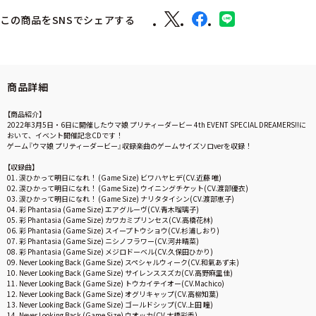
この商品をSNSでシェアする
商品詳細
【商品紹介】
2022年3月5日・6日に開催したウマ娘 プリティーダービー 4th EVENT SPECIAL DREAMERS!!に
おいて、イベント開催記念CDです！
ゲーム『ウマ娘 プリティーダービー』収録楽曲のゲームサイズソロverを収録！
【収録曲】
01. 涙ひかって明日になれ！ (Game Size) ビワハヤヒデ(CV.近藤 唯)
02. 涙ひかって明日になれ！ (Game Size) ウイニングチケット(CV.渡部優衣)
03. 涙ひかって明日になれ！ (Game Size) ナリタタイシン(CV.渡部恵子)
04. 彩 Phantasia (Game Size) エアグルーヴ(CV.青木瑠璃子)
05. 彩 Phantasia (Game Size) カワカミプリンセス(CV.高橋花林)
06. 彩 Phantasia (Game Size) スイープトウショウ(CV.杉浦しおり)
07. 彩 Phantasia (Game Size) ニシノフラワー(CV.河井晴菜)
08. 彩 Phantasia (Game Size) メジロドーベル(CV.久保田ひかり)
09. Never Looking Back (Game Size) スペシャルウィーク(CV.和氣あず未)
10. Never Looking Back (Game Size) サイレンススズカ(CV.高野麻里佳)
11. Never Looking Back (Game Size) トウカイテイオー(CV.Machico)
12. Never Looking Back (Game Size) オグリキャップ(CV.高柳知葉)
13. Never Looking Back (Game Size) ゴールドシップ(CV.上田 瞳)
14. Never Looking Back (Game Size) ウオッカ(CV.大橋彩香)