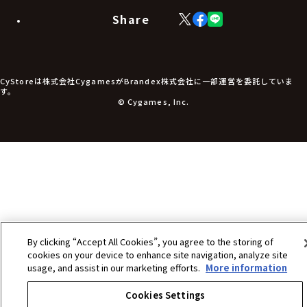
モバイルグッズ
生活雑貨
Share
X
Facebook
LINE
食品・飲料品
(Twitter)
食器
食玩
アパレル衣類
アパレル小物
CyStoreは株式会社CygamesがBrandex株式会社に一部運営を委託していま
アクセサリー
す。
文具
© Cygames, Inc.
書籍
コミック・小説
その他グッズ
チケット
By clicking “Accept All Cookies”, you agree to the storing of
cookies on your device to enhance site navigation, analyze site
usage, and assist in our marketing efforts.
More information
Cookies Settings