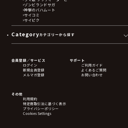
ゾンビランドサガ
神撃のバハムート
サイコミ
サイピク
Category
カテゴリーから探す
ゲームソフト
Blu-ray・DVD
CD
会員登録／サービス
サポート
フィギュア
ログイン
ご利用ガイド
アクリルスタンド
新規会員登録
よくあるご質問
バッジ
メルマガ登録
お問い合わせ
キーホルダー・ストラップ
クリアファイル
ぬいぐるみ
アートボード
その他
ステッカー・シール・カード
利用規約
タペストリー・ポスター
特定商取引法に基づく表示
アームサポーター
プライバシーポリシー
ブレードホルダー
Cookies Settings
カードスリーブ・カード収納ケース
ラバーマット・マウスパッド