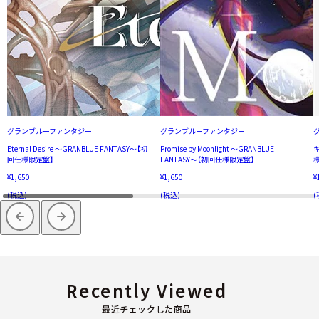
グランブルーファンタジー
グランブルーファンタジー
Eternal Desire 〜GRANBLUE FANTASY〜【初
Promise by Moonlight 〜GRANBLUE
キ
回仕様限定盤】
FANTASY〜【初回仕様限定盤】
¥1,650
¥1,650
¥
(税込)
(税込)
(
Recently Viewed
最近チェックした商品