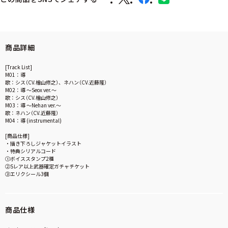
商品詳細
[Track List]
M01：導
歌：シス（CV.檜山修之）、ネハン（CV.近藤隆）
M02：導 ～Seox ver.～
歌：シス（CV.檜山修之）
M03：導 ～Nehan ver.～
歌：ネハン（CV.近藤隆）
M04：導 (instrumental)
[商品仕様]
・描き下ろしジャケットイラスト
・特典シリアルコード
①ボイススタンプ2種
②Sレア以上武器確定ガチャチケット
③エリクシール3個
商品仕様