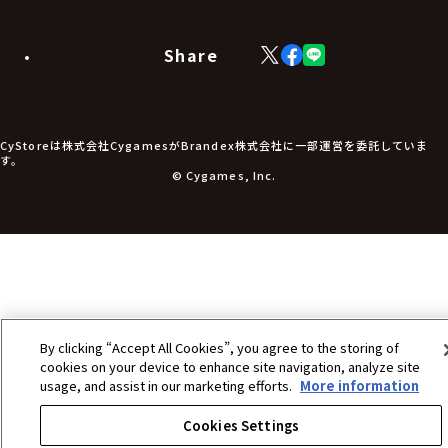
ラバーマット・マウスパッド
モバイルグッズ
生活雑貨
Share
X
Facebook
LINE
食品・飲料品
(Twitter)
食器
食玩
アパレル衣類
アパレル小物
CyStoreは株式会社CygamesがBrandex株式会社に一部運営を委託していま
アクセサリー
す。
文具
© Cygames, Inc.
書籍
コミック・小説
その他グッズ
チケット
By clicking “Accept All Cookies”, you agree to the storing of
cookies on your device to enhance site navigation, analyze site
usage, and assist in our marketing efforts.
More information
Cookies Settings