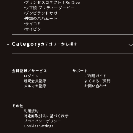
プリンセスコネクト！Re:Dive
ウマ娘 プリティーダービー
ゾンビランドサガ
神撃のバハムート
サイコミ
サイピク
Category
カテゴリーから探す
ゲームソフト
Blu-ray・DVD
CD
会員登録／サービス
サポート
フィギュア
ログイン
ご利用ガイド
アクリルスタンド
新規会員登録
よくあるご質問
バッジ
メルマガ登録
お問い合わせ
キーホルダー・ストラップ
クリアファイル
ぬいぐるみ
アートボード
その他
ステッカー・シール・カード
利用規約
タペストリー・ポスター
特定商取引法に基づく表示
アームサポーター
プライバシーポリシー
ブレードホルダー
Cookies Settings
カードスリーブ・カード収納ケース