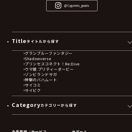
@Cygames_goods
Title
タイトルから探す
グランブルーファンタジー
Shadowverse
プリンセスコネクト！Re:Dive
ウマ娘 プリティーダービー
ゾンビランドサガ
神撃のバハムート
サイコミ
サイピク
Category
カテゴリーから探す
ゲームソフト
Blu-ray・DVD
CD
会員登録／サービス
サポート