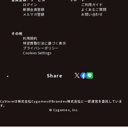
フィギュア
ログイン
ご利用ガイド
アクリルスタンド
新規会員登録
よくあるご質問
バッジ
メルマガ登録
お問い合わせ
キーホルダー・ストラップ
クリアファイル
ぬいぐるみ
アートボード
その他
ステッカー・シール・カード
利用規約
タペストリー・ポスター
特定商取引法に基づく表示
アームサポーター
プライバシーポリシー
ブレードホルダー
Cookies Settings
カードスリーブ・カード収納ケース
ラバーマット・マウスパッド
モバイルグッズ
生活雑貨
Share
X
Facebook
LINE
食品・飲料品
(Twitter)
食器
食玩
アパレル衣類
アパレル小物
CyStoreは株式会社CygamesがBrandex株式会社に一部運営を委託していま
アクセサリー
す。
文具
© Cygames, Inc.
書籍
コミック・小説
その他グッズ