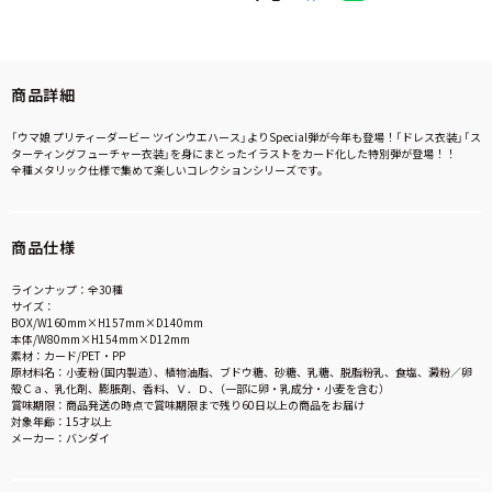
商品詳細
「ウマ娘 プリティーダービー ツインウエハース」よりSpecial弾が今年も登場！「ドレス衣装」「ス
ターティングフューチャー衣装」を身にまとったイラストをカード化した特別弾が登場！！
全種メタリック仕様で集めて楽しいコレクションシリーズです。
商品仕様
ラインナップ：全30種
サイズ：
BOX/W160mm×H157mm×D140mm
本体/W80mm×H154mm×D12mm
素材：カード/PET・PP
原材料名：小麦粉（国内製造）、植物油脂、ブドウ糖、砂糖、乳糖、脱脂粉乳、食塩、澱粉／卵
殻Ｃａ、乳化剤、膨脹剤、香料、Ｖ．Ｄ、（一部に卵・乳成分・小麦を含む）
賞味期限：商品発送の時点で賞味期限まで残り60日以上の商品をお届け
対象年齢：15才以上
メーカー：バンダイ