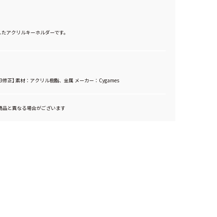
用したアクリルキーホルダーです。
.23修正】 素材：アクリル樹脂、金属 メーカー：Cygames
商品と異なる場合がございます