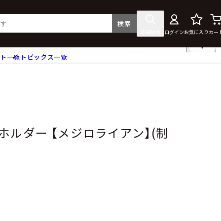
検索
詳細検索
ログイン
お気に入り
カー
ント一覧
トピックス一覧
フィギュア
クリアファイル
タペストリー・ポスター
ス
ラバーマット・マウスパッド
食器
ホルダー 【メジロライアン】(制
アクセサリー
その他グッズ