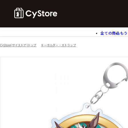
全ての商品
もう
ゲームソフト
B
CyStore(サイストア)トップ
キーホルダー・ストラップ
アクリルスタンド
バ
ぬいぐるみ
ア
アームサポーター
ブ
モバイルグッズ
生
食玩
ア
文具
書
チケット