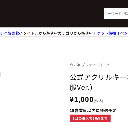
すぐ販売終了
タイトルから探す
カテゴリから探す
チケット情報
イベ
lu-ray・DVD
CD
ッジ
キーホルダー・ストラップ
ートボード
ステッカー・シール・カード
レードホルダー
カードスリーブ・カード収納ケー
ウマ娘 プリティーダービー
活雑貨
食品・飲料品
公式アクリルキー
パレル衣類
アパレル小物
服Ver.)
籍
コミック・小説
¥1,000
(税込)
15営業日以内に発送予定
1回の購入で10点まで