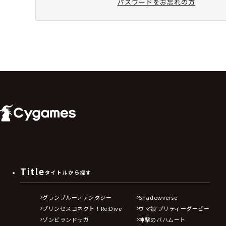
パスワードをお忘れの方
Title
タイトルから探す
グランブルーファンタジー
Shadowverse
プリンセスコネクト！Re:Dive
ウマ娘 プリティーダービー
ゾンビランドサガ
神撃のバハムート