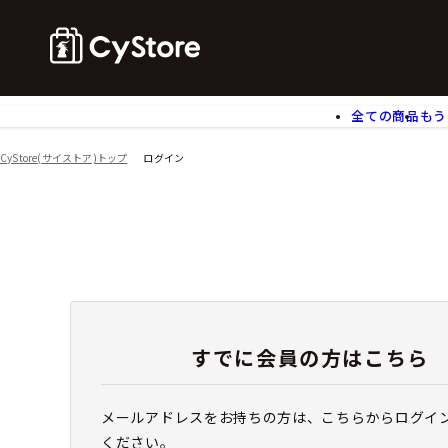
全ての商品
もう
ゲームソフト
B
CyStore(サイストア)トップ
ログイン
アクリルスタンド
バ
ぬいぐるみ
ア
アームサポーター
ブ
モバイルグッズ
生
食玩
ア
文具
書
チケット
すでに会員の方はこちら
メールアドレスをお持ちの方は、こちらからログイ
ください。