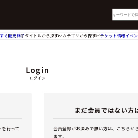
すぐ販売終了
タイトルから探す
カテゴリから探す
チケット情報
イベ
lu-ray・DVD
CD
ッジ
キーホルダー・ストラップ
ートボード
ステッカー・シール・カード
Login
レードホルダー
カードスリーブ・カード収納ケー
活雑貨
食品・飲料品
ログイン
パレル衣類
アパレル小物
籍
コミック・小説
まだ会員ではない方
ンを行って
会員登録がお済みで無い方は、こちらか
ます。