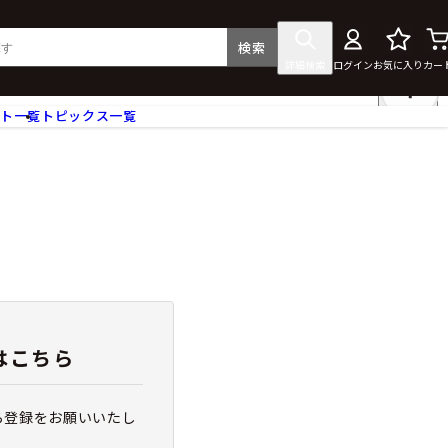
検索
詳細検索
ログイン
お気に入り
カー
ント一覧
トピックス一覧
フィギュア
クリアファイル
タペストリー・ポスター
ス
ラバーマット・マウスパッド
食器
アクセサリー
その他グッズ
はこちら
ら登録をお願いいたし