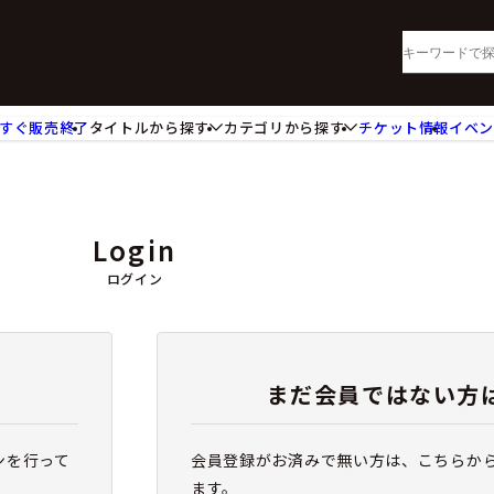
すぐ販売終了
タイトルから探す
カテゴリから探す
チケット情報
イベ
lu-ray・DVD
CD
ッジ
キーホルダー・ストラップ
ートボード
ステッカー・シール・カード
Login
レードホルダー
カードスリーブ・カード収納ケー
活雑貨
食品・飲料品
ログイン
パレル衣類
アパレル小物
籍
コミック・小説
まだ会員ではない方
ンを行って
会員登録がお済みで無い方は、こちらか
ます。