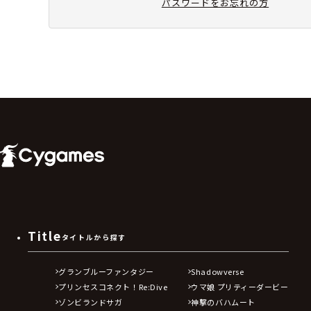
パスワードをお忘れの方
Title
タイトルから探す
グランブルーファンタジー
Shadowverse
プリンセスコネクト！Re:Dive
ウマ娘 プリティーダービー
ゾンビランドサガ
神撃のバハムート