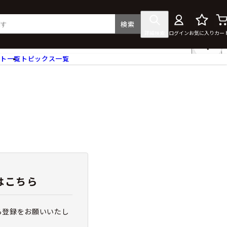
検索
詳細検索
ログイン
お気に入り
カー
ント一覧
トピックス一覧
フィギュア
クリアファイル
タペストリー・ポスター
ス
ラバーマット・マウスパッド
食器
アクセサリー
その他グッズ
はこちら
ら登録をお願いいたし