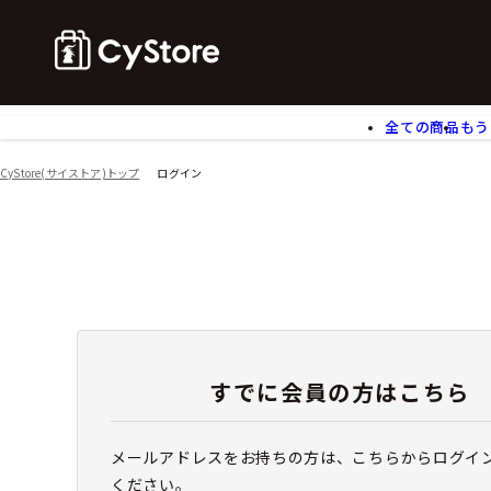
全ての商品
もう
ゲームソフト
B
CyStore(サイストア)トップ
ログイン
アクリルスタンド
バ
ぬいぐるみ
ア
アームサポーター
ブ
モバイルグッズ
生
食玩
ア
文具
書
チケット
すでに会員の方はこちら
メールアドレスをお持ちの方は、こちらからログイ
ください。