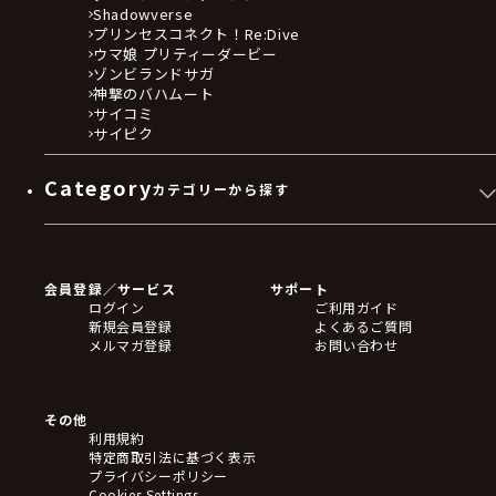
Shadowverse
プリンセスコネクト！Re:Dive
ウマ娘 プリティーダービー
ゾンビランドサガ
神撃のバハムート
サイコミ
サイピク
Category
カテゴリーから探す
ゲームソフト
Blu-ray・DVD
CD
会員登録／サービス
サポート
フィギュア
ログイン
ご利用ガイド
アクリルスタンド
新規会員登録
よくあるご質問
バッジ
メルマガ登録
お問い合わせ
キーホルダー・ストラップ
クリアファイル
ぬいぐるみ
アートボード
その他
ステッカー・シール・カード
利用規約
タペストリー・ポスター
特定商取引法に基づく表示
アームサポーター
プライバシーポリシー
ブレードホルダー
Cookies Settings