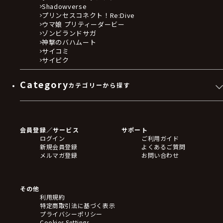
Shadowverse
プリンセスコネクト！Re:Dive
ウマ娘 プリティーダービー
ゾンビランドサガ
神撃のバハムート
サイコミ
サイピク
Category
カテゴリーから探す
ゲームソフト
Blu-ray・DVD
CD
会員登録／サービス
サポート
フィギュア
ログイン
ご利用ガイド
アクリルスタンド
新規会員登録
よくあるご質問
バッジ
メルマガ登録
お問い合わせ
キーホルダー・ストラップ
クリアファイル
ぬいぐるみ
アートボード
その他
ステッカー・シール・カード
利用規約
タペストリー・ポスター
特定商取引法に基づく表示
アームサポーター
プライバシーポリシー
ブレードホルダー
Cookies Settings