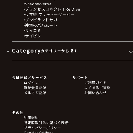
Shadowverse
プリンセスコネクト！Re:Dive
ウマ娘 プリティーダービー
ゾンビランドサガ
神撃のバハムート
サイコミ
サイピク
Category
カテゴリーから探す
ゲームソフト
Blu-ray・DVD
CD
会員登録／サービス
サポート
フィギュア
ログイン
ご利用ガイド
アクリルスタンド
新規会員登録
よくあるご質問
バッジ
メルマガ登録
お問い合わせ
キーホルダー・ストラップ
クリアファイル
ぬいぐるみ
アートボード
その他
ステッカー・シール・カード
利用規約
タペストリー・ポスター
特定商取引法に基づく表示
アームサポーター
プライバシーポリシー
ブレードホルダー
Cookies Settings