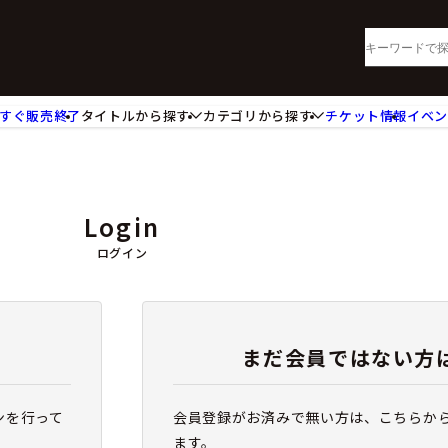
すぐ販売終了
タイトルから探す
カテゴリから探す
チケット情報
イベ
lu-ray・DVD
CD
ッジ
キーホルダー・ストラップ
ートボード
ステッカー・シール・カード
Login
レードホルダー
カードスリーブ・カード収納ケー
活雑貨
食品・飲料品
ログイン
パレル衣類
アパレル小物
籍
コミック・小説
まだ会員ではない方
ンを行って
会員登録がお済みで無い方は、こちらか
ます。