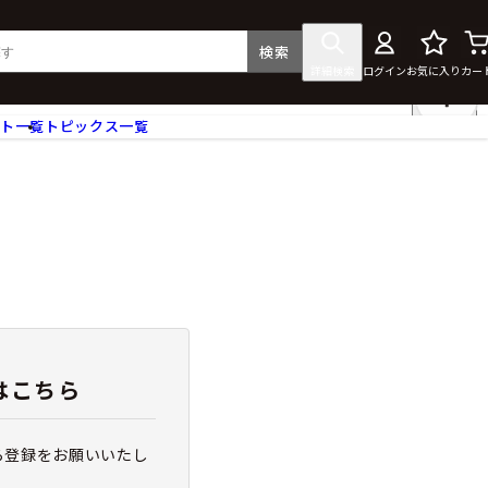
検索
詳細検索
ログイン
お気に入り
カー
ント一覧
トピックス一覧
フィギュア
クリアファイル
タペストリー・ポスター
ス
ラバーマット・マウスパッド
食器
アクセサリー
その他グッズ
はこちら
ら登録をお願いいたし