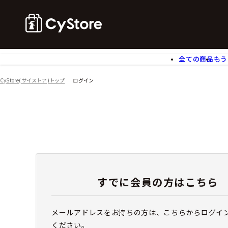
全ての商品
もう
ゲームソフト
B
CyStore(サイストア)トップ
ログイン
アクリルスタンド
バ
ぬいぐるみ
ア
アームサポーター
ブ
モバイルグッズ
生
食玩
ア
文具
書
チケット
すでに会員の方はこちら
メールアドレスをお持ちの方は、こちらからログイ
ください。