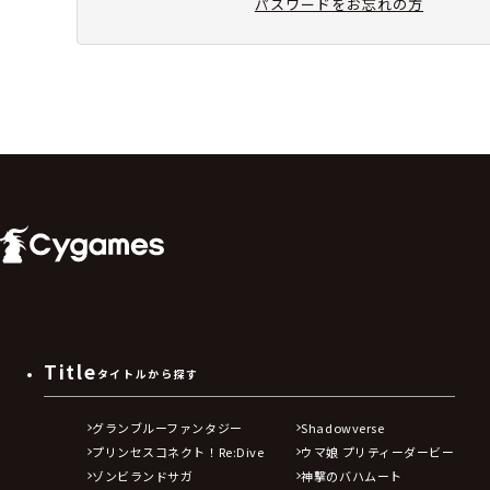
パスワードをお忘れの方
Title
タイトルから探す
グランブルーファンタジー
Shadowverse
プリンセスコネクト！Re:Dive
ウマ娘 プリティーダービー
ゾンビランドサガ
神撃のバハムート