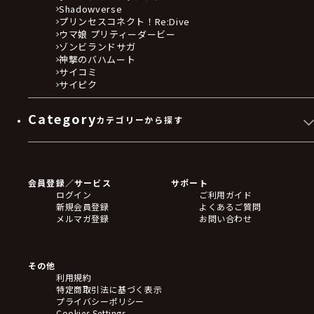
Shadowverse
プリンセスコネクト！Re:Dive
ウマ娘 プリティーダービー
ゾンビランドサガ
神撃のバハムート
サイコミ
サイピク
Category
カテゴリーから探す
ゲームソフト
Blu-ray・DVD
CD
会員登録／サービス
サポート
フィギュア
ログイン
ご利用ガイド
アクリルスタンド
新規会員登録
よくあるご質問
バッジ
メルマガ登録
お問い合わせ
キーホルダー・ストラップ
クリアファイル
ぬいぐるみ
アートボード
その他
ステッカー・シール・カード
利用規約
タペストリー・ポスター
特定商取引法に基づく表示
アームサポーター
プライバシーポリシー
ブレードホルダー
Cookies Settings