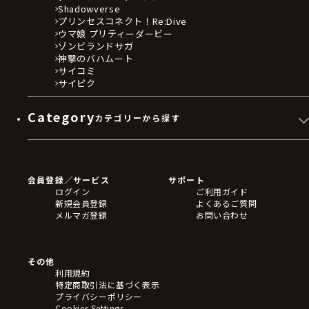
Shadowverse
プリンセスコネクト！Re:Dive
ウマ娘 プリティーダービー
ゾンビランドサガ
神撃のバハムート
サイコミ
サイピク
Category
カテゴリーから探す
ゲームソフト
Blu-ray・DVD
CD
会員登録／サービス
サポート
フィギュア
ログイン
ご利用ガイド
アクリルスタンド
新規会員登録
よくあるご質問
バッジ
メルマガ登録
お問い合わせ
キーホルダー・ストラップ
クリアファイル
ぬいぐるみ
アートボード
その他
ステッカー・シール・カード
利用規約
タペストリー・ポスター
特定商取引法に基づく表示
アームサポーター
プライバシーポリシー
ブレードホルダー
Cookies Settings