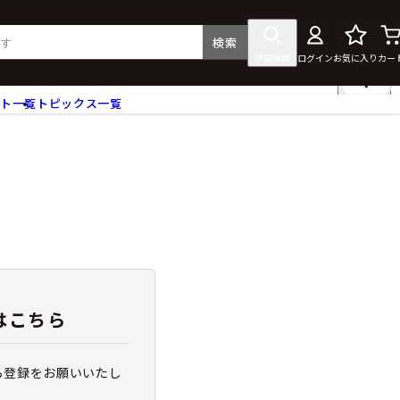
検索
詳細検索
ログイン
お気に入り
カー
ント一覧
トピックス一覧
フィギュア
クリアファイル
タペストリー・ポスター
ス
ラバーマット・マウスパッド
食器
アクセサリー
その他グッズ
はこちら
ら登録をお願いいたし