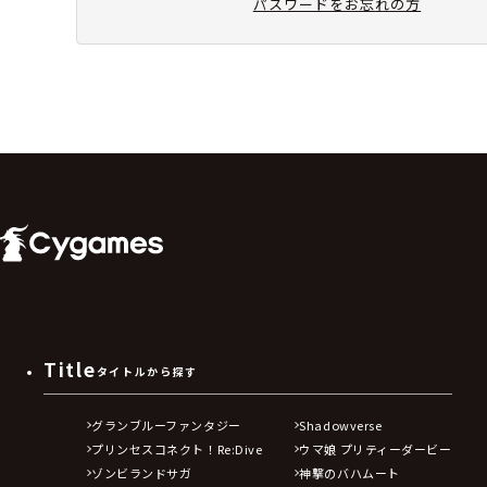
パスワードをお忘れの方
Title
タイトルから探す
グランブルーファンタジー
Shadowverse
プリンセスコネクト！Re:Dive
ウマ娘 プリティーダービー
ゾンビランドサガ
神撃のバハムート