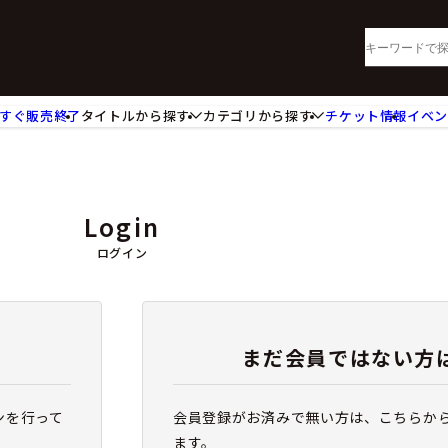
すぐ販売終了
タイトルから探す
カテゴリから探す
チケット情報
イベ
lu-ray・DVD
CD
ッジ
キーホルダー・ストラップ
ートボード
ステッカー・シール・カード
Login
レードホルダー
カードスリーブ・カード収納ケー
活雑貨
食品・飲料品
ログイン
パレル衣類
アパレル小物
籍
コミック・小説
まだ会員ではない方
ンを行って
会員登録がお済みで無い方は、こちらか
ます。