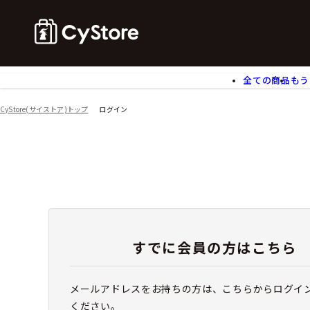
全ての商品
もう
ゲームソフト
B
CyStore(サイストア)トップ
ログイン
アクリルスタンド
バ
ぬいぐるみ
ア
アームサポーター
ブ
モバイルグッズ
生
食玩
ア
文具
書
チケット
すでに会員の方はこちら
メールアドレスをお持ちの方は、こちらからログイ
ください。