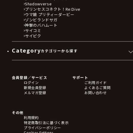
Shadowverse
プリンセスコネクト！Re:Dive
ウマ娘 プリティーダービー
ゾンビランドサガ
神撃のバハムート
サイコミ
サイピク
Category
カテゴリーから探す
ゲームソフト
Blu-ray・DVD
CD
会員登録／サービス
サポート
フィギュア
ログイン
ご利用ガイド
アクリルスタンド
新規会員登録
よくあるご質問
バッジ
メルマガ登録
お問い合わせ
キーホルダー・ストラップ
クリアファイル
ぬいぐるみ
アートボード
その他
ステッカー・シール・カード
利用規約
タペストリー・ポスター
特定商取引法に基づく表示
アームサポーター
プライバシーポリシー
ブレードホルダー
Cookies Settings