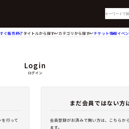
すぐ販売終了
タイトルから探す
カテゴリから探す
チケット情報
イベ
lu-ray・DVD
CD
ッジ
キーホルダー・ストラップ
ートボード
ステッカー・シール・カード
Login
レードホルダー
カードスリーブ・カード収納ケー
活雑貨
食品・飲料品
ログイン
パレル衣類
アパレル小物
籍
コミック・小説
まだ会員ではない方
ンを行って
会員登録がお済みで無い方は、こちらか
ます。