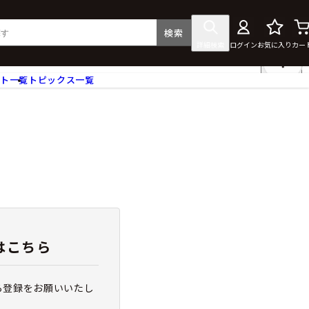
検索
詳細検索
ログイン
お気に入り
カー
ント一覧
トピックス一覧
フィギュア
クリアファイル
タペストリー・ポスター
ス
ラバーマット・マウスパッド
食器
アクセサリー
その他グッズ
はこちら
ら登録をお願いいたし