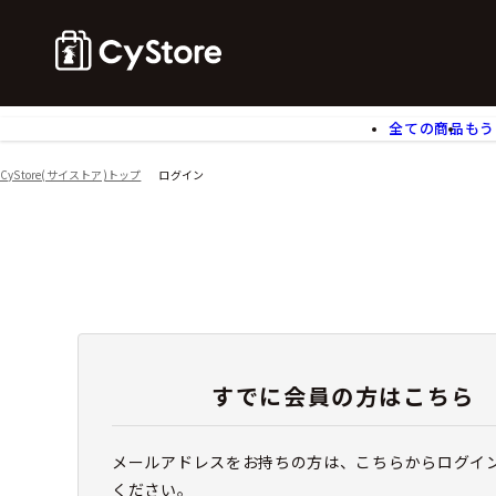
全ての商品
もう
ゲームソフト
B
CyStore(サイストア)トップ
ログイン
アクリルスタンド
バ
ぬいぐるみ
ア
アームサポーター
ブ
モバイルグッズ
生
食玩
ア
文具
書
チケット
すでに会員の方はこちら
メールアドレスをお持ちの方は、こちらからログイ
ください。