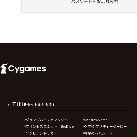
パスワードをお忘れの方
Title
タイトルから探す
グランブルーファンタジー
Shadowverse
プリンセスコネクト！Re:Dive
ウマ娘 プリティーダービー
ゾンビランドサガ
神撃のバハムート