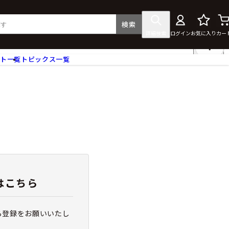
検索
詳細検索
ログイン
お気に入り
カー
ント一覧
トピックス一覧
フィギュア
クリアファイル
タペストリー・ポスター
ス
ラバーマット・マウスパッド
食器
アクセサリー
その他グッズ
はこちら
ら登録をお願いいたし