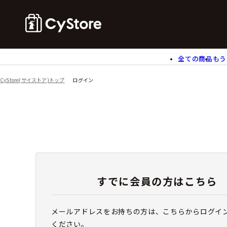
全ての商品
もう
ゲームソフト
B
CyStore(サイストア)トップ
ログイン
アクリルスタンド
バ
ぬいぐるみ
ア
アームサポーター
ブ
モバイルグッズ
生
食玩
ア
文具
書
チケット
すでに会員の方はこちら
メールアドレスをお持ちの方は、こちらからログイ
ください。