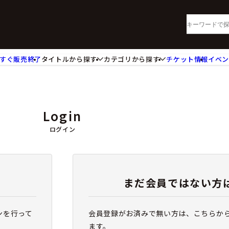
すぐ販売終了
タイトルから探す
カテゴリから探す
チケット情報
イベ
lu-ray・DVD
CD
ッジ
キーホルダー・ストラップ
ートボード
ステッカー・シール・カード
Login
レードホルダー
カードスリーブ・カード収納ケー
活雑貨
食品・飲料品
ログイン
パレル衣類
アパレル小物
籍
コミック・小説
まだ会員ではない方
ンを行って
会員登録がお済みで無い方は、こちらか
ます。