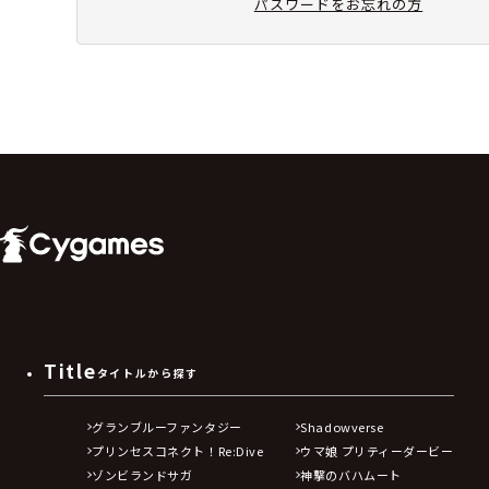
パスワードをお忘れの方
Title
タイトルから探す
グランブルーファンタジー
Shadowverse
プリンセスコネクト！Re:Dive
ウマ娘 プリティーダービー
ゾンビランドサガ
神撃のバハムート