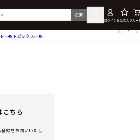
検索
詳細検索
ログイン
お気に入り
カー
ント一覧
トピックス一覧
フィギュア
クリアファイル
タペストリー・ポスター
ス
ラバーマット・マウスパッド
食器
アクセサリー
その他グッズ
はこちら
ら登録をお願いいたし