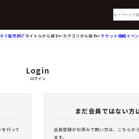
すぐ販売終了
タイトルから探す
カテゴリから探す
チケット情報
イベ
lu-ray・DVD
CD
ッジ
キーホルダー・ストラップ
ートボード
ステッカー・シール・カード
Login
レードホルダー
カードスリーブ・カード収納ケー
活雑貨
食品・飲料品
ログイン
パレル衣類
アパレル小物
籍
コミック・小説
まだ会員ではない方
ンを行って
会員登録がお済みで無い方は、こちらか
ます。