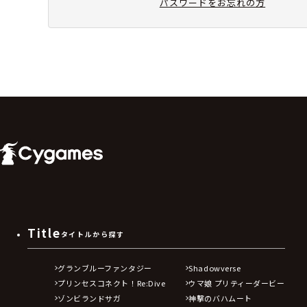
パスワードをお忘れの方
Title
タイトルから探す
グランブルーファンタジー
Shadowverse
プリンセスコネクト！Re:Dive
ウマ娘 プリティーダービー
ゾンビランドサガ
神撃のバハムート