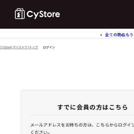
全ての商品
もう
ゲームソフト
B
CyStore(サイストア)トップ
ログイン
アクリルスタンド
バ
ぬいぐるみ
ア
アームサポーター
ブ
モバイルグッズ
生
食玩
ア
文具
書
チケット
すでに会員の方はこちら
メールアドレスをお持ちの方は、こちらからログイ
ください。