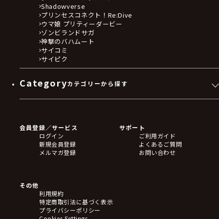
Shadowverse
プリンセスコネクト！Re:Dive
ウマ娘 プリティーダービー
ゾンビランドサガ
神撃のバハムート
サイコミ
サイピク
Category
カテゴリーから探す
ゲームソフト
Blu-ray・DVD
CD
会員登録／サービス
サポート
フィギュア
ログイン
ご利用ガイド
アクリルスタンド
新規会員登録
よくあるご質問
バッジ
メルマガ登録
お問い合わせ
キーホルダー・ストラップ
クリアファイル
ぬいぐるみ
アートボード
その他
ステッカー・シール・カード
利用規約
タペストリー・ポスター
特定商取引法に基づく表示
アームサポーター
プライバシーポリシー
ブレードホルダー
Cookies Settings