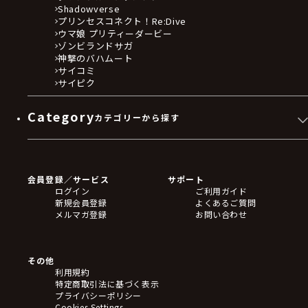
Shadowverse
プリンセスコネクト！Re:Dive
ウマ娘 プリティーダービー
ゾンビランドサガ
神撃のバハムート
サイコミ
サイピク
Category
カテゴリーから探す
ゲームソフト
Blu-ray・DVD
CD
会員登録／サービス
サポート
フィギュア
ログイン
ご利用ガイド
アクリルスタンド
新規会員登録
よくあるご質問
バッジ
メルマガ登録
お問い合わせ
キーホルダー・ストラップ
クリアファイル
ぬいぐるみ
アートボード
その他
ステッカー・シール・カード
利用規約
タペストリー・ポスター
特定商取引法に基づく表示
アームサポーター
プライバシーポリシー
ブレードホルダー
Cookies Settings